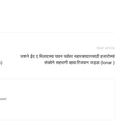
Next article
जशने ईद ए मिलादच्या पावन पर्वावर महारक्तदानसाठी हजारोच्यां
s)
संख्येने सहभागी व्हावा:रिजवान जड्डा (lonar )
com/