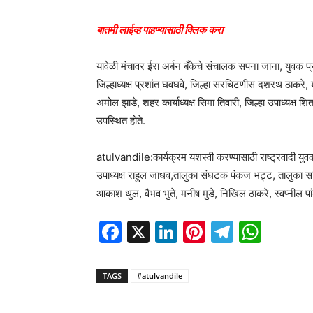
बातमी लाईव्ह पाहण्यासाठी क्लिक करा
यावेळी मंचावर ईरा अर्बन बँकेचे संचालक सपना जाना, युवक 
जिल्हाध्यक्ष प्रशांत घवघवे, जिल्हा सरचिटणीस दशरथ ठाकरे,
अमोल झाडे, शहर कार्याध्यक्ष सिमा तिवारी, जिल्हा उपाध्यक्ष 
उपस्थित होते.
atulvandile:कार्यक्रम यशस्वी करण्यासाठी राष्ट्रवादी युवक क
उपाध्यक्ष राहुल जाधव,तालुका संघटक पंकज भट्ट, तालुका सच
आकाश थुल, वैभव भुते, मनीष मुडे, निखिल ठाकरे, स्वप्नील पां
Facebook
X
LinkedIn
Pinterest
Telegr
Wha
TAGS
#atulvandile