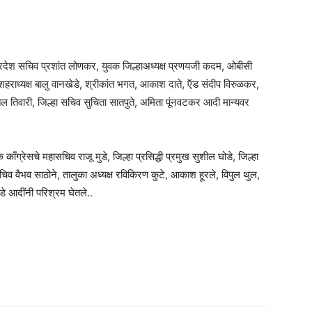
प्रदेश सचिव प्रशांत लोणकर, युवक जिल्हाअध्यक्ष प्रणयजी कदम, ओबीसी
 शहराध्यक्ष बालु वानखेडे, श्रीकांत भगत, आकाश दाते, ऍड संदीप विरुळकर,
शितल तिवारी, जिल्हा सचिव सुचिता सातपुते, अमिता पूंनवटकर आदी मान्यवर
ाँग्रेसचे महासचिव राजू मुडे, जिल्हा प्रसिद्धी प्रमुख सुशील घोडे, जिल्हा
िव वैभव साठोने, तालुका अध्यक्ष रविकिरण कुटे, आकाश हूरले, विपुल थुल,
डे आदींनी परिश्रम घेतले..
am
tsApp