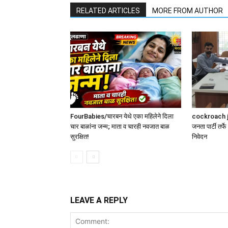
RELATED ARTICLES
MORE FROM AUTHOR
FourBabies/चारबन येथे एका महिलेने दिला
cockroach j
चार बाळांना जन्म; माता व चारही नवजात बाळ
जनता पार्टी तर्फे
सुरक्षित!
निवेदन
LEAVE A REPLY