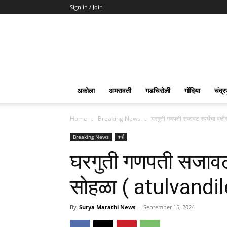
Sign in / Join
Surya
Marathi
News
अकोला
अमरावती
गडचिरोली
गोंदिया
चंद्र
Home
Breaking News
घरगुती गणपती सजावट स्पर्धेचा बक्
Breaking News
वर्धा
घरगुती गणपती सजावट स
सोहळा ( atulvandil
By
Surya Marathi News
-
September 15, 2024