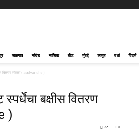
पूर
जळगाव
नांदेड
नाशिक
बीड
मुंबई
लातूर
वर्धा
विदर्भ
षीस वितरण सोहळा ( atulvandile )
्पर्धेचा बक्षीस वितरण
e )
22
0