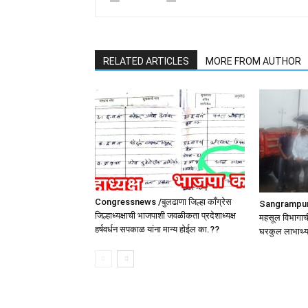
RELATED ARTICLES
MORE FROM AUTHOR
Congressnews /बुलढाणा जिल्हा कॉंग्रेस
SangrampurNe
जिल्हाध्यक्षाची भाजपाशी जवळीकता प्रदेशाध्यक्ष
महसूल विभागाची
हर्षवर्धन सपकाळ यांना मान्य होईल का.??
घरकुल लाभार्थ्