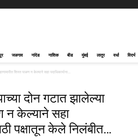
पूर
जळगाव
नांदेड
नाशिक
बीड
मुंबई
लातूर
वर्धा
विदर्भ
मारीत शिस्त पाळण न केल्याने सहा पदाधिकार्याना...
या दोन गटात झालेल्या
 न केल्याने सहा
ाठी पक्षातून केले निलंबीत…