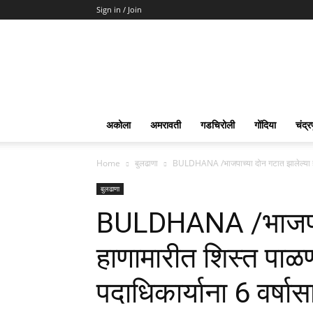
Sign in / Join
Surya
Marathi
News
अकोला
अमरावती
गडचिरोली
गोंदिया
चंद्र
Home
बुलढाणा
BULDHANA /भाजपाच्या दोन गटात झालेल्या हाणा
बुलढाणा
BULDHANA /भाजपाच्
हाणामारीत शिस्त पाळण
पदाधिकार्याना 6 वर्षास