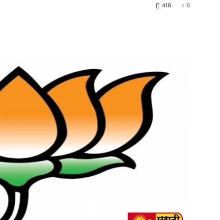
418
0