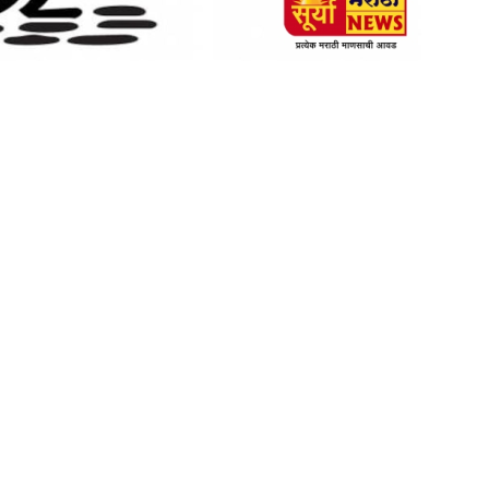
am
tsApp