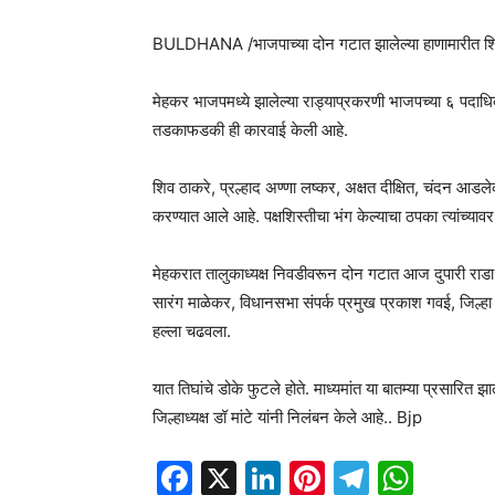
BULDHANA /भाजपाच्या दोन गटात झालेल्या हाणामारीत शिस्त 
मेहकर भाजपमध्ये झालेल्या राड्याप्रकरणी भाजपच्या ६ पदाधिकाऱ्
तडकाफडकी ही कारवाई केली आहे.
शिव ठाकरे, प्रल्हाद अण्णा लष्कर, अक्षत दीक्षित, चंदन आडले
करण्यात आले आहे. पक्षशिस्तीचा भंग केल्याचा ठपका त्यांच्याव
मेहकरात तालुकाध्यक्ष निवडीवरून दोन गटात आज दुपारी राडा झाल
सारंग माळेकर, विधानसभा संपर्क प्रमुख प्रकाश गवई, जिल्हा उ
हल्ला चढवला.
यात तिघांचे डोके फुटले होते. माध्यमांत या बातम्या प्रसार
जिल्हाध्यक्ष डॉ मांटे यांनी निलंबन केले आहे.. Bjp
Facebook
X
LinkedIn
Pinterest
Telegr
Wha