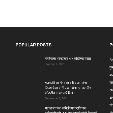
POPULAR POSTS
P
मनरेगाचा भ्रष्टाचार १२ कोटीच्या घरात
B
January 7, 2021
बु
वर्
ज
ग्रामसेविका प्रियंका बाविस्कर यांना
जिल्हाधिकाऱ्यांनी एक महिना न्यायालयीन
अक
कोठडीत टाकण्याचे दिले...
अम
December 1, 2021
चंद
यावल पंचायत समितीच्या गटविकास
विद