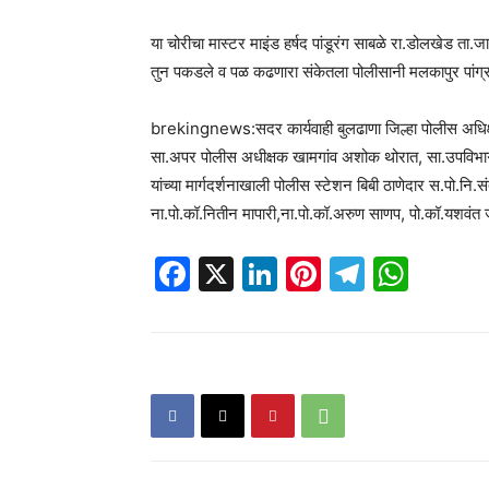
या चोरीचा मास्टर माइंड हर्षद पांडूरंग साबळे रा.डोलखेड ता.जा
तुन पकडले व पळ कढणारा संकेतला पोलीसानी मलकापुर पांग्रा 
brekingnews:सदर कार्यवाही बुलढाणा जिल्हा पोलीस अधिक्ष
सा.अपर पोलीस अधीक्षक खामगांव अशोक थोरात, सा.उपविभागी
यांच्या मार्गदर्शनाखाली पोलीस स्टेशन बिबी ठाणेदार स.पो.नि.स
ना.पो.कॉ.नितीन मापारी,ना.पो.कॉ.अरुण साणप, पो.कॉ.यशवंत जे
Facebook
X
LinkedIn
Pinterest
Telegr
Wha