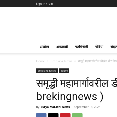
Sign in / Join
Surya
Marathi
News
अकोला
अमरावती
गडचिरोली
गोंदिया
चंद्र
Home
Breaking News
समृद्धी महामार्गावरील डीझेल चोर 
Breaking News
बुलढाणा
समृद्धी महामार्गावरील
brekingnews )
By
Surya Marathi News
-
September 13, 2024