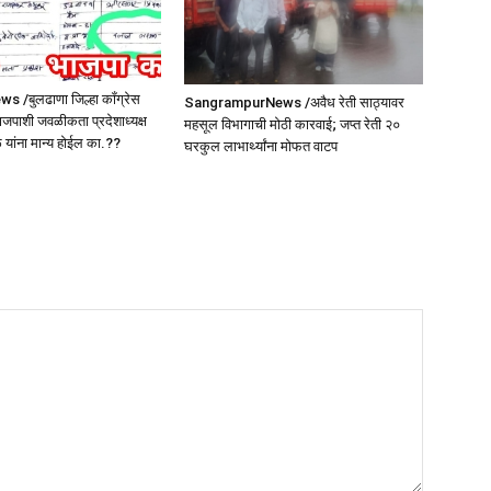
/बुलढाणा जिल्हा कॉंग्रेस
SangrampurNews /अवैध रेती साठ्यावर
 भाजपाशी जवळीकता प्रदेशाध्यक्ष
महसूल विभागाची मोठी कारवाई; जप्त रेती २०
ळ यांना मान्य होईल का.??
घरकुल लाभार्थ्यांना मोफत वाटप