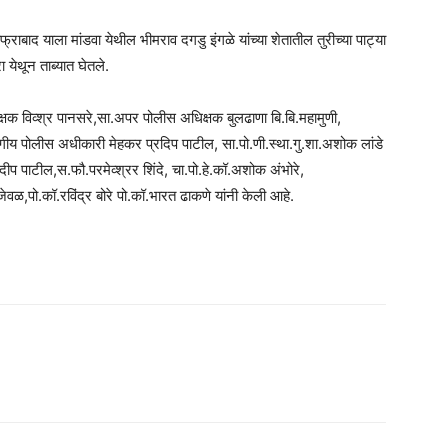
फ्राबाद याला मांडवा येथील भीमराव दगडु इंगळे यांच्या शेतातील तुरीच्या पाट्या
येथून ताब्यात घेतले.
क विव्श्र पानसरे,सा.अपर पोलीस अधिक्षक बुलढाणा बि.बि.महामुणी,
य पोलीस अधीकारी मेहकर प्रदिप पाटील, सा.पो.णी.स्था.गु.शा.अशोक लांडे
ंदीप पाटील,स.फौ.परमेव्श्रर शिंदे, चा.पो.हे.कॉ.अशोक अंभोरे,
वळ,पो.कॉ.रविंद्र बोरे पो.कॉ.भारत ढाकणे यांनी केली आहे.
am
tsApp