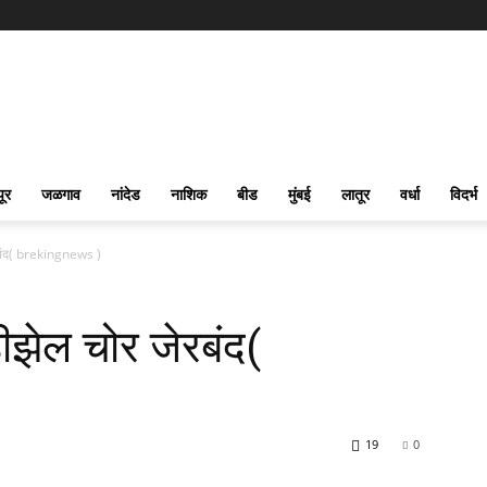
पूर
जळगाव
नांदेड
नाशिक
बीड
मुंबई
लातूर
वर्धा
विदर्भ
जेरबंद( brekingnews )
 डीझेल चोर जेरबंद(
19
0