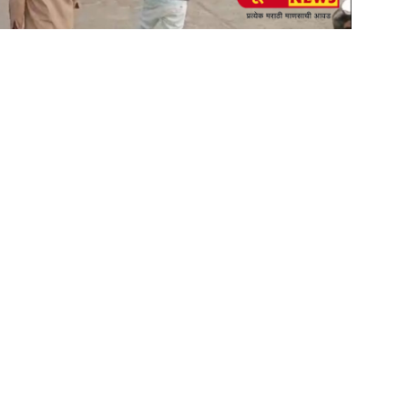
am
tsApp