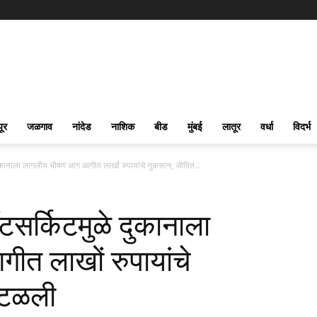
पूर
जळगाव
नांदेड
नाशिक
बीड
मुंबई
लातूर
वर्धा
विदर्भ
ानाला लागलीय भीषण आग आगीत लाखों रुपायांचे नुकसान; जीवित...
र्किटमुळे दुकानाला
त लाखों रुपायांचे
 टळली