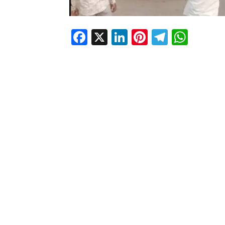
Facebook
X
LinkedIn
Pinterest
Telegr
Wha