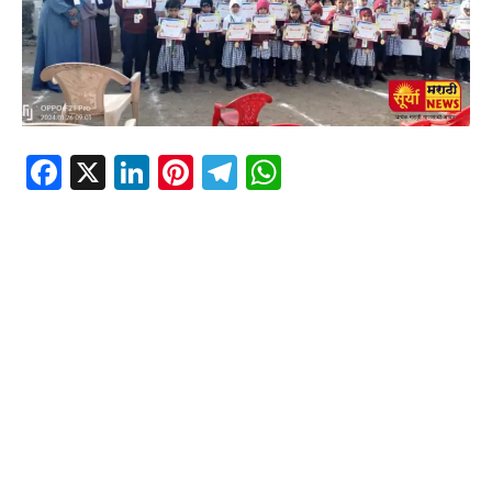
Facebook
X
LinkedIn
Pinterest
Telegram
WhatsApp