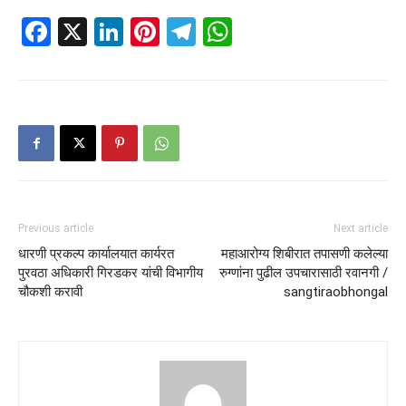
Facebook
X
LinkedIn
Pinterest
Telegram
WhatsApp
Previous article
Next article
धारणी प्रकल्प कार्यालयात कार्यरत
महाआरोग्य शिबीरात तपासणी कलेल्या
पुरवठा अधिकारी गिरडकर यांची विभागीय
रुग्णांना पुढील उपचारासाठी रवानगी /
चौकशी करावी
sangtiraobhongal