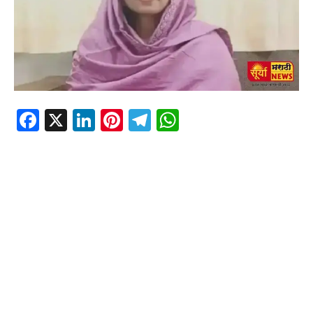
Facebook
X
LinkedIn
Pinterest
Telegram
WhatsApp