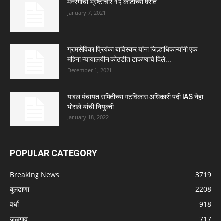
मनरेगाचा भ्रष्टाचार १२ कोटीच्या घरात
January 7, 2021
ग्रामसेविका प्रियंका बाविस्कर यांना जिल्हाधिकाऱ्यांनी एक
महिना न्यायालयीन कोठडीत टाकण्याचे दिले...
December 1, 2021
यावल पंचायत समितीच्या गटविकास अधिकारी पदी IAS नेहा
भोसले यांची नियुक्ती
January 18, 2022
POPULAR CATEGORY
Breaking News
3719
बुलढाणा
2208
वर्धा
918
जळगाव
717