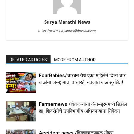
Surya Marathi News
https://www.suryamarathinews.com/
RELATED ARTICLES
MORE FROM AUTHOR
FourBabies/चारबन येथे एका महिलेने दिला चार
बाळांना जन्म; माता व चारही नवजात बाळ सुरक्षित!
Farmernews /शेतकऱ्यांना कॅन-ड्रममध्ये डिझेल
द्या; शिवसेनेचे उपविभागीय अधिकाऱ्यांना निवेदन
Accident news /हिंगणघाटजवळ भीषण