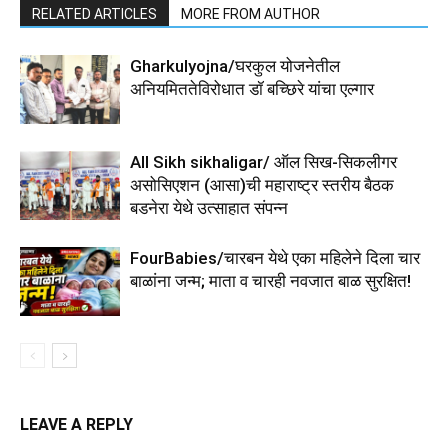
RELATED ARTICLES
MORE FROM AUTHOR
Gharkulyojna/घरकुल योजनेतील
अनियमिततेविरोधात डॉ बच्छिरे यांचा एल्गार
All Sikh sikhaligar/ ऑल सिख-सिकलीगर
असोसिएशन (आसा)ची महाराष्ट्र स्तरीय बैठक
बडनेरा येथे उत्साहात संपन्न
FourBabies/चारबन येथे एका महिलेने दिला चार
बाळांना जन्म; माता व चारही नवजात बाळ सुरक्षित!
LEAVE A REPLY