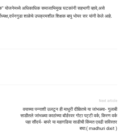
 योजनेमध्ये अधिकाधिक समाजाभिमुख घटकांनी सहभागी व्हावे,असे
ाध्यक्ष,दर्पनगुडा शाळेचे उपक्रमशील शिक्षक बापु भोयर सर यांनी केले आहे.
am
tsApp
Next article
वयाच्या पन्नाशी उलटून ही माधुरी दीक्षितचे या जांभळ्या- गुलाबी
साडीतले जांभळ्या काठांच्या बॉर्डरवर गोटा पट्टी वर्क, किरण वर्क
पहा साैंदर्य- बापरे या महागडिया साडीची किंमत एवढी सविस्तर
बघा.( madhuri dixit )