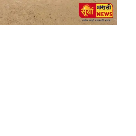
am
tsApp