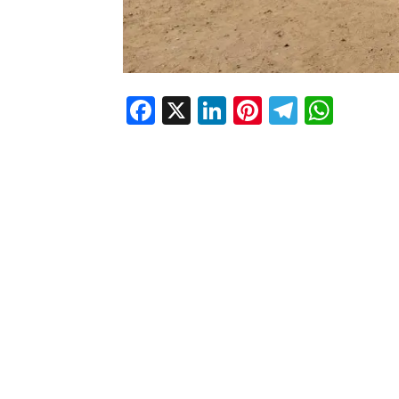
Facebook
X
LinkedIn
Pinterest
Telegr
Wha