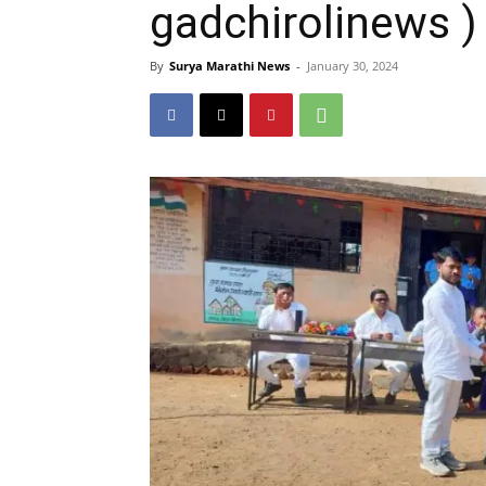
gadchirolinews )
By
Surya Marathi News
-
January 30, 2024