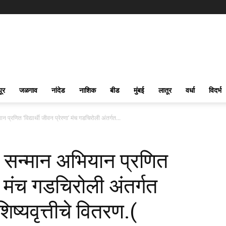
पूर
जळगाव
नांदेड
नाशिक
बीड
मुंबई
लातूर
वर्धा
विदर्भ
न प्रणित ‘विद्यार्थी जीवन प्रेरणा’ मंच गडचिरोली अंतर्गत...
षक सन्मान अभियान प्रणित
णा’ मंच गडचिरोली अंतर्गत
शिष्यवृत्तीचे वितरण.(