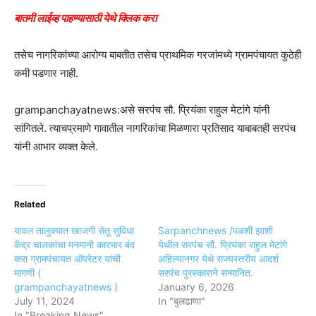
बातमी लाईव्ह पाहण्यासाठी येथे क्लिक करा
तसेच नागरिकांच्या आरोग्य बाबतीत तसेच प्राथमिक गरजांमध्ये ग्रामपंचायत कुठेही
कमी पडणार नाही.
grampanchayatnews:असे सरपंच सौ. प्रियंका राहुल मेटांगे यांनी
सांगितले. त्याचप्रमाणे गावातील नागरिकांचा मिळणारा प्रतिसाद याबाबतही सरपंच
यांनी आभार व्यक्त केले.
Related
यावल तालुक्यात खाजगी सेतू सुविधा
Sarpanchnews /पळशी झाशी
केंद्र चालकांचा मनमानी कारभार बंद
येथील सरपंच सौ. प्रियंका राहुल मेटांगे
करा ग्रामपंचायत ऑपरेटर यांची
अहिल्यानगर येथे राज्यस्तरीय आदर्श
मागणी (
सरपंच पुरस्काराने सन्मानित.
grampanchayatnews )
January 6, 2026
July 11, 2024
In "बुलढाणा"
In "Breaking News"