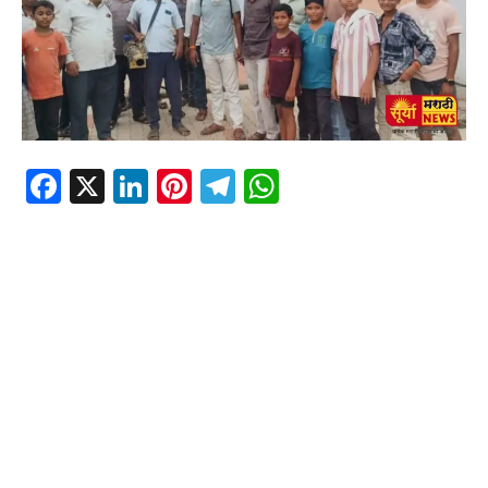
Facebook
X
LinkedIn
Pinterest
Telegram
WhatsApp