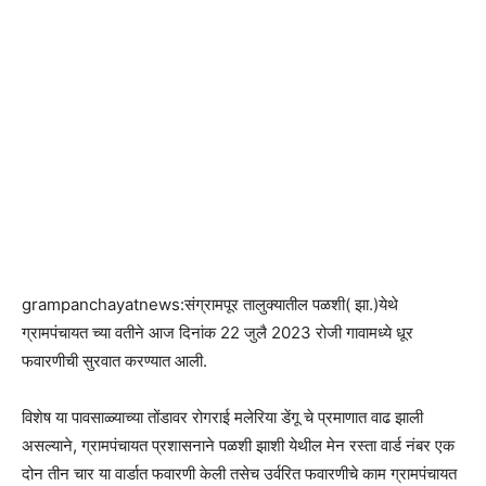
grampanchayatnews:संग्रामपूर तालुक्यातील पळशी( झा.)येथे
ग्रामपंचायत च्या वतीने आज दिनांक 22 जुलै 2023 रोजी गावामध्ये धूर
फवारणीची सुरवात करण्यात आली.
विशेष या पावसाळ्याच्या तोंडावर रोगराई मलेरिया डेंगू चे प्रमाणात वाढ झाली
असल्याने, ग्रामपंचायत प्रशासनाने पळशी झाशी येथील मेन रस्ता वार्ड नंबर एक
दोन तीन चार या वार्डात फवारणी केली तसेच उर्वरित फवारणीचे काम ग्रामपंचायत