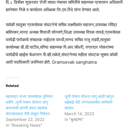
दि.८ डिसेंबर शुक्रवार रोजी यावल पंचायत समितीचे सहाय्यक प्रशासन अधिकारी
ज्ञानेश्वर निळे व कार्यालय अधिक्षक जि.एम.रिंधे यांना देण्यात आले.
यावेळी तालुका ग्रामसेवक संघटनेचे सचिव लक्ष्मीकांत महाजन,उपाध्यक्ष रविंद्र
बाविस्कर,मानद अध्यक्ष शिवाजी सोनवणे,जिल्हा उपाध्यक्ष दिपक तायडे,ग्रामसेवक
पतपेढी पारोळाचे संचालक भाईदास पारधी,मानद सचिव राजु तडवी,तालुका
कार्याध्यक्ष डी.डी.पाटील,वरिष्ठ सहाय्यक पि.आर.चौधरी, पगारदार नोकरांच्या
पतपेढीचे व्हाईस चेअरमन पी.व्ही.तळेले,संघटनेच्या महीला संघटक सुषमा कोळी
आदी पदाधिकारी उपस्थित होते. Gramsevak sanghatna
Related
महाराष्ट्र राज्य ग्रामसेवक युनियन
जुनी पेन्शन योजना लागू व्हावी म्हणून
वतीने ,जुनी पेन्शन योजना लागू
सईबाई मोटे रुग्णालयातील कर्मचारी
करण्याची मागणी करत लक्षवेक
संपावर
मोटासायकल रॅली काढून निवेदन
March 14, 2023
September 22, 2022
In "बुलढाणा"
In "Breaking News"