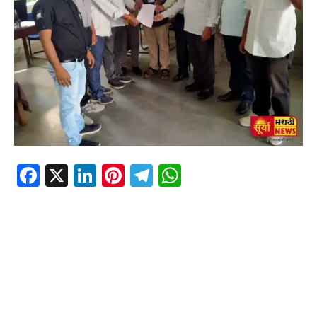
Facebook
X
LinkedIn
Pinterest
Telegram
WhatsApp