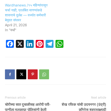
Wardhanews /१५ महिन्यांपासून
चर्चा नाही; प्रलंबित मागण्यांकडे
शासनाचे दुर्लक्ष — वर्ध्यात कर्मचारी
बेमुदत संपावर
April 21, 2026
In "वर्धा"
Facebook
X
LinkedIn
Pinterest
Telegram
WhatsApp
Previous article
Next article
चोरीच्या सात दुचाकीसह आरोपी पती-
शेख रफिक यांची उदयनगर (उंद्री)
पत्नीला मलकापूर पोलिसांनी केली
काँग्रेस शहराध्यक्षपदी