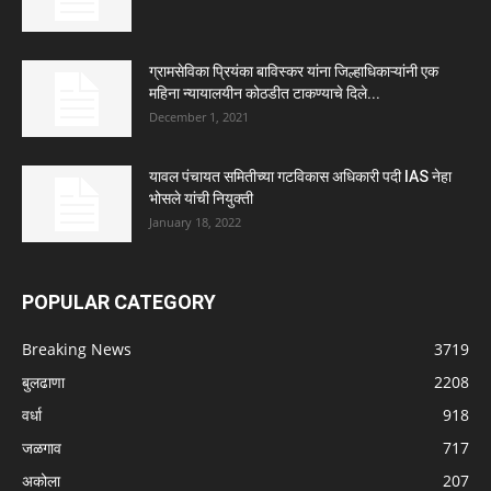
ग्रामसेविका प्रियंका बाविस्कर यांना जिल्हाधिकाऱ्यांनी एक
महिना न्यायालयीन कोठडीत टाकण्याचे दिले...
December 1, 2021
यावल पंचायत समितीच्या गटविकास अधिकारी पदी IAS नेहा
भोसले यांची नियुक्ती
January 18, 2022
POPULAR CATEGORY
Breaking News
3719
बुलढाणा
2208
वर्धा
918
जळगाव
717
अकोला
207