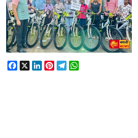
Facebook
X
LinkedIn
Pinterest
Telegram
WhatsApp