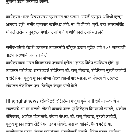
मुलींना वाटप करण्यात आल्या.
कार्यक्रम भारत विद्यालयाच्या प्रांगणात पार पडला. यावेळी प्रमुख अतिथी म्हणून
आमदार श्री. समीर कुणावार उपस्थित होते. मा. पी.डी.जी. श्री. राजे संग्रामसिंह
भोसले तसेच समुद्रपूर येथील उपविभागीय अधिकारी उपस्थित होते.
समीरभाऊंनी रोटरी क्लबच्या उपक्रमांचे कौतुक करून पुढील वर्षी १०१ सायकली
वाटप करण्याचे आवाहन केले.
कार्यक्रमाला भारत विद्यालयाचे प्राचार्य हरीश भट्टड विशेष उपस्थित होते. हा
उपक्रम प्रोजेक्ट डायरेक्टर्स रोटेरियन डॉ. राजू निखाडे, रोटेरियन मुरली लाहोटी
व रोटेरियन मुकुंद मुंधडा यांच्या नेतृत्वाखाली पार पडला. कार्यक्रमाचे उत्कृष्ट
संचालन रोटेरियन प्रा. जितेंद्र केदार यांनी केले.
Hingnghatnews /सेक्रेटरी रोटेरियन मंजुषा मुळे यांनी सर्व मान्यवरांचे व
सदस्यांचे आभार मानले. रोटरी क्लबचे पास्ट प्रेसिडेंट्स दिगंबरजी खांडरे, अशोक
बोंगिरवार, अशोक चंदनखेडे, संजय बोथरा, डॉ. राजू निखाडे, मुरली लाहोटी,
मुकुंद मुंधडा तसेच रोटेरियन उदय भोकरे, शशांक खांडरे, वैभव पटेलिया,
शाकीरखान पठाण, केदार जोगळेकर, पुंडलीकजी बकाने, विवेक तडस, प्रतिभा