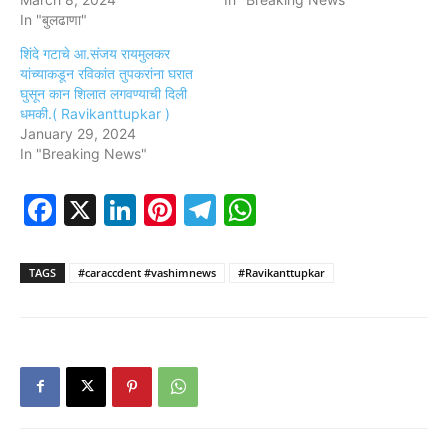
In "बुलढाणा"
शिंदे गटाचे आ.संजय रायमुलकर
यांच्याकडून रविकांत तुपकरांना घरात
घुसून कान शिलात लगवण्याची दिली
धमकी.( Ravikanttupkar )
January 29, 2024
In "Breaking News"
Facebook
X
LinkedIn
Pinterest
Telegram
WhatsApp
TAGS
#caraccdent #vashimnews
#Ravikanttupkar