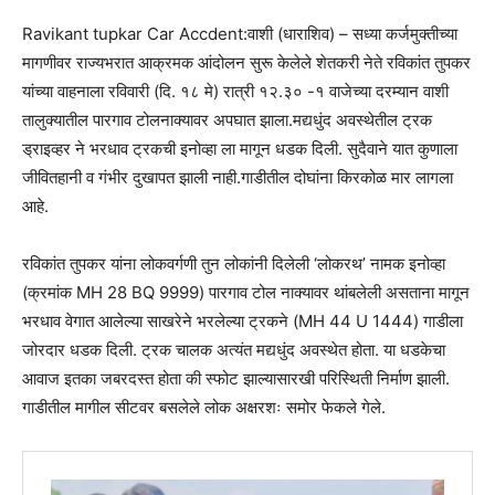
Ravikant tupkar Car Accdent:वाशी (धाराशिव) – सध्या कर्जमुक्तीच्या
मागणीवर राज्यभरात आक्रमक आंदोलन सुरू केलेले शेतकरी नेते रविकांत तुपकर
यांच्या वाहनाला रविवारी (दि. १८ मे) रात्री १२.३० -१ वाजेच्या दरम्यान वाशी
तालुक्यातील पारगाव टोलनाक्यावर अपघात झाला.मद्यधुंद अवस्थेतील ट्रक
ड्राइव्हर ने भरधाव ट्रकची इनोव्हा ला मागून धडक दिली. सुदैवाने यात कुणाला
जीवितहानी व गंभीर दुखापत झाली नाही.गाडीतील दोघांना किरकोळ मार लागला
आहे.
रविकांत तुपकर यांना लोकवर्गणी तुन लोकांनी दिलेली ‘लोकरथ’ नामक इनोव्हा
(क्रमांक MH 28 BQ 9999) पारगाव टोल नाक्यावर थांबलेली असताना मागून
भरधाव वेगात आलेल्या साखरेने भरलेल्या ट्रकने (MH 44 U 1444) गाडीला
जोरदार धडक दिली. ट्रक चालक अत्यंत मद्यधुंद अवस्थेत होता. या धडकेचा
आवाज इतका जबरदस्त होता की स्फोट झाल्यासारखी परिस्थिती निर्माण झाली.
गाडीतील मागील सीटवर बसलेले लोक अक्षरशः समोर फेकले गेले.