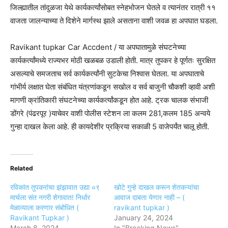
जिल्ह्यातील तांदुळजा येथे कार्यकर्त्यांसोबत स्नेहभोजन घेतले व त्यानंतर रात्री ११
वाजता जालन्याच्या ते दिशेने मार्गस्थ झाले असताना वाशी जवळ हा अपघात घडला.
Ravikant tupkar Car Accdent / या अपघातामुळे संघटनेच्या
कार्यकर्त्यांमध्ये राज्यभर मोठी खळबळ उडाली होती. मात्र तुपकर हे पूर्णतः सुरक्षित
असल्याचे समजताच सर्व कार्यकर्त्यांनी सुटकेचा निश्वास घेतला. या अपघाताचे
गांभीर्य लक्षात घेता संबंधित यंत्रणांकडून सखोल व सर्व बाजुनी चौकशी व्हावी अशी
मागणी क्रांतिकारी संघटनेच्या कार्यकर्त्यांकडून होत आहे. ट्रक चालक संभाजी
डोंगरे (पंढरपूर )याचेवर वाशी पोलीस स्टेशन ला कलम 281,कलम 185 अन्वये
गुन्हा दाखल केला आहे. ही कायदेशीर प्रक्रिया सकाळी 5 वाजेपर्यंत चालू होती.
Related
रविकांत तुपकरांचा झंझावात उद्या ०९
खोटे गुन्हे दाखल करून शेतकऱ्यांचा
मार्चला संत नगरी शेगावात! निर्धार
आवाज दाबता येणार नाही – (
मेळाव्याला करणार संबोधित (
ravikant tupkar )
Ravikant Tupkar )
January 24, 2024
March 8, 2024
In "Breaking News"