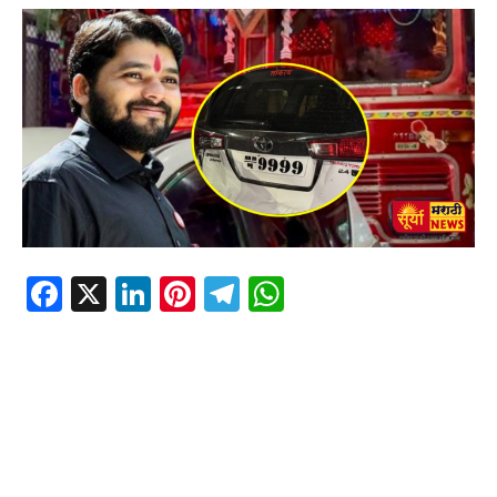
Facebook
X
LinkedIn
Pinterest
Telegram
WhatsApp