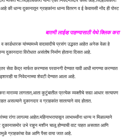
 मार्फत मा.जिल्हाधिकारी यांना एका निवेदनाव्दारे केली आहे.जिल्हाधिकारी
े आहे की धान्य दुकानातून ग्राहकांना धान्य वितरण व ई केवायसी नोंद ही पोस्ट
बातमी लाईव्ह पाहण्यासाठी येथे क्लिक करा
र व कार्डधारक यांच्यामध्ये वादावादीचे प्रसंग उद्भवत आहेत अनेक वेळा हे
ान्य दुकानदारा विरोधात असंतोष निर्माण होताना दिसत आहे.
तर सेवा केंद्र मार्फत करण्यास परवानगी देण्यात यावी आधी मागण्या करण्यात
शाराही या निवेदनाच्या शेवटी देण्यात आला आहे.
ा माराव्या लागतात,आता कुटुंबातील प्रत्येक व्यक्तीचे सद्या आधार सत्यापण
राहत असल्याने दुकानदार व ग्राहकांत सातत्याने वाद होतात.
च्या रांगा लागल्या आहेत.महिनाभरापासून लाभार्थ्यांना धान्य न मिळाल्याने
र दुकानासमोर उभे राहून मशीन चालू होण्याची वाट पाहत असतात आणि
ामुळे ग्राहकांचा वेळ आणि पैसा वाया जात आहे.