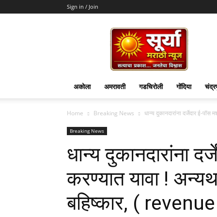
Sign in / Join
Surya
Marathi
News
अकोला
अमरावती
गडचिरोली
गोंदिया
चंद्र
Home
Breaking News
धान्य दुकानदारांना दर्जेदार ई-पॉस
Breaking News
धान्य दुकानदारांना दर
करण्यात यावा ! अन्य
बहिष्कार, ( revenue