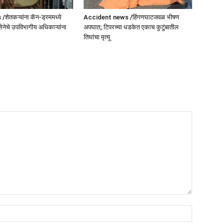
ेतकऱ्यांना कॅन-ड्रममध्ये
Accident news /हिंगणघाटजवळ भीषण
सेनेचे उपविभागीय अधिकाऱ्यांना
अपघात; टिपरच्या धडकेत एकाच कुटुंबातील
तिघांचा मृत्यू