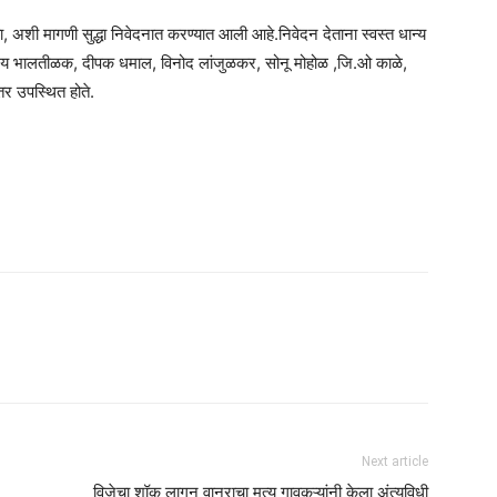
 अशी मागणी सुद्धा निवेदनात करण्यात आली आहे.निवेदन देताना स्वस्त धान्य
्ष विजय भालतीळक, दीपक धमाल, विनोद लांजुळकर, सोनू मोहोळ ,जि.ओ काळे,
तर उपस्थित होते.
am
tsApp
Next article
विजेचा शॉक लागून वानराचा मृत्यू गावकऱ्यांनी केला अंत्यविधी