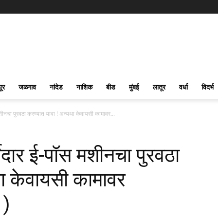
पूर
जळगाव
नांदेड
नाशिक
बीड
मुंबई
लातूर
वर्धा
विदर्भ
 मशीनचा पुरवठा करण्यात यावा ! अन्यथा केवायसी कामावर...
्जेदार ई-पॉस मशीनचा पुरवठा
था केवायसी कामावर
 )