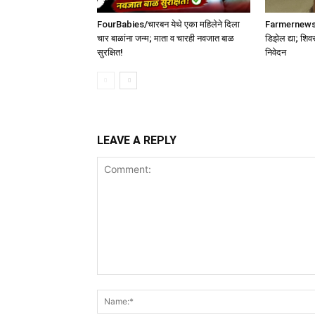
FourBabies/चारबन येथे एका महिलेने दिला
Farmernews /श
चार बाळांना जन्म; माता व चारही नवजात बाळ
डिझेल द्या; शिव
सुरक्षित!
निवेदन
LEAVE A REPLY