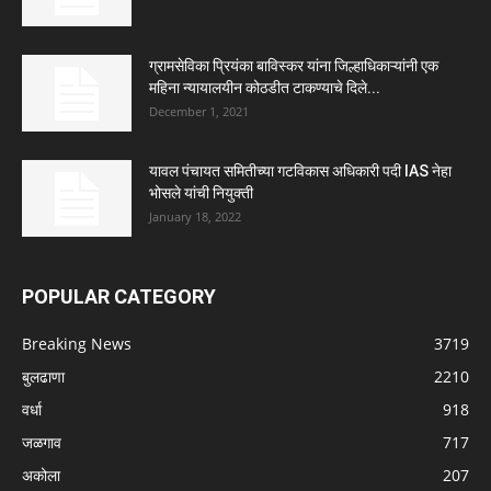
ग्रामसेविका प्रियंका बाविस्कर यांना जिल्हाधिकाऱ्यांनी एक
महिना न्यायालयीन कोठडीत टाकण्याचे दिले...
December 1, 2021
यावल पंचायत समितीच्या गटविकास अधिकारी पदी IAS नेहा
भोसले यांची नियुक्ती
January 18, 2022
POPULAR CATEGORY
Breaking News
3719
बुलढाणा
2210
वर्धा
918
जळगाव
717
अकोला
207