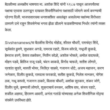
बैठकीच्या अध्यक्षीय भाषणात मा. अशोक शिंदे यांनी १९८७ पासून आजपर्यंतचा
पक्षाचा प्रवास उलगडून दाखवत शिवसैनिकांना पक्षासाठी जोमाने कार्य करण्याची
प्रेरणा दिली. भाजपासारख्या धनशक्तीवर अवलंबून असलेल्या पक्षांच्या विरोधात
ठामपणे उभे राहून शिवसेनेचा भगवा झेंडा डौलाने फडकविण्याचा निर्धार त्यांनी व्यक्त
केला.
Sivshenanews/या बैठकीस विनोद मोहोड, शीतल चौधरी, रामचंद्र शिंदे,
सूर्यकांत ढुमणे, सुधाकर अगडे, रामराव रहाटे, विजय कोरडे, नथूजी कुकडे,
हेमराज हरणे, केशव तळवेकर, नितीन कोल्हे, अशोक भोसले, अमोल वादाफळे,
मोहन पडवे, क्षितिज राजू पडवे, चंदन काकडे, विनोद चाफले, सतीश लोणारे,
प्रशांत सुपारे, मारुती भोयर, जितेंद्र साळवे, गजानन धोटे, अजय महाजन, करण
जनेकार, दिलीप कुकडे, रामदास फरकाडे, सतीश कुकडे, निलेश मानकर, योगेश
ठक, नथू कापसे, गजानन ठाकरे, विलास चौधरी, अशोक सुरकार, शंकर जोगे,
दिलीप घुसे, कृष्णाजी लोणारे, शुक्राचार्य वनकर, आशिष वाघ, संजय रहाटे,
शकील अहमद, हिरामण आवारी, अनंता गलांडे यांच्यासह अनेक शिवसैनिक मोठ्या
संख्येने उपस्थित होते.