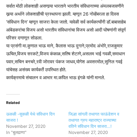
सर्वात मोठी लोकशाही असणार्‍या भारताने भारतीय संविधानाच्या अंमलबजावणीने
खर्‍या अर्थाने लोकशाहीची प्रस्थापना झाली. म्हणून 26 नोव्हेंबरला हा दिवस
‘संविधान दिन’ म्हणून साजरा केला जातो. यावेळी सर्व कार्यकर्त्यांनी डॉ.बाबासाहेब
आंबेडकरांचा विजय असो भारतीय संविधानांचा विजय असो आदी घोषणांनी संपूर्ण
परिसर दणाणून सोडला.
या प्रसंगी मा.कुणाल भाऊ माने, कैलास भाऊ दुगाने,प्रमोद अंभोरे,राजकुमार
ऊचित,विजय सरकटे,विजय कंकाळ,सतिष शेटाणे,असलम भाई गवळी,समाधान
पवार,सचिन बनचरे,रवी जोरावर पंकज जाधव,योगेश अवसरमोल,सुनिल गवई
यांचेसह असंख्य कार्यकर्ते उपस्थित होते.
कार्यक्रमाचे संचालन व आभार मा.कपिल भाऊ इंगळे यांनी मानले.
Related
ऊकळी -सुकळी येथे संविधान दिन
जिल्हा सांगली तथागत फाऊंडेशन व
साजरा !
तथागत ग्रुप महाराष्ट्र राज्याच्या
November 27, 2020
वतिने संविधान दिन साजरा…!
In "बुलढाणा"
November 27, 2020