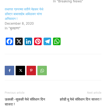
In "Breaking News"
तथागत ग्रुपच्या वतीने मेहकर येथे
डॉक्टर बाबासाहेब आंबेडकर यांना
अभिवादन !
December 8, 2020
In "बुलढाणा"
Facebook
X
LinkedIn
Pinterest
Telegram
WhatsApp
Previous article
Next article
ऊकळी -सुकळी येथे संविधान दिन
हतेडी बु येथे संविधान दिन साजरा !
साजरा !