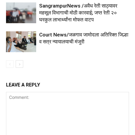
SangrampurNews /अवैध रेती साठ्यावर
महसूल विभागाची मोठी कारवाई; जप्त रेती २०
घरकुल लाभार्थ्यांना मोफत वाटप
Court News/जळगाव जामोदला अतिरिक्त जिल्हा
व सत्र न्यायालयाची मंजुरी
LEAVE A REPLY