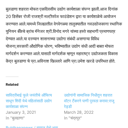
बुलडाणा शहरात मोफत एकदिवसीय उद्योग कार्यशाळा संपन्न झाली.आज दिनांक
20 डिसेंबर रोजी राजश्री मल्टीपर्पज फाउंडेशन द्वारा या कार्यशाळेचे आयोजन
करण्यात आले.यामध्ये जिल्ह्यातील वेगवेगळ्या तालुक्यातील नवउद्योजकाना स्थानिक
युनियन बँकेचे ब्रांच मॅनेजर श्री.विनोद मगरे यांच्या हस्ते सहभागी प्रमाणपत्र
देण्यात आले.या दरम्यान शासनाच्या उद्योगा संबंधी असणाऱ्या विविध
योजना,सरकारी औद्योगिक धोरण, भविष्यातील उद्योग संधी आदी बाबत मोफत
मार्गदर्शन करण्यात आले.यासाठी मार्गदर्शक म्हणून महाराष्ट्र उद्योजकता विकास
केंद्र बुलडाणा चे प्रा.अविनाश खिल्लारे आणि प्रा.उमेश खरडे उपस्थित होते.
Related
सावित्रीबाई फुले जयंतीचे औचित्य
उद्योगांनी सामाजिक निधीतून शहरात
साधून शिंदी येथे महिलांसाठी उद्योग
वॉटर टँकरने पाणी पुरवठा करावा:राजू
कार्यशाळा संपन्न
रेड्डी
January 3, 2021
March 28, 2022
In "बुलढाणा"
In "चंद्रपूर"
Buldhananews / रायपूर येथे भव्य