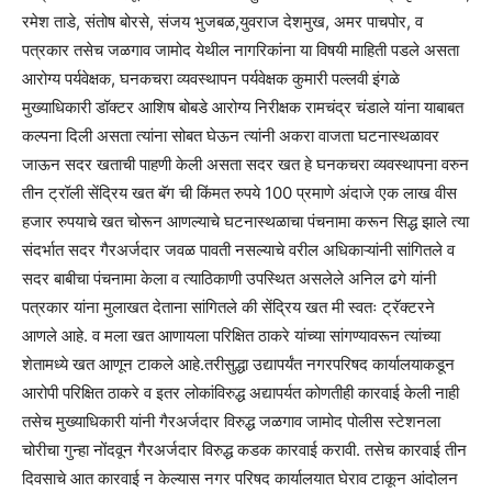
रमेश ताडे, संतोष बोरसे, संजय भुजबळ,युवराज देशमुख, अमर पाचपोर, व
पत्रकार तसेच जळगाव जामोद येथील नागरिकांना या विषयी माहिती पडले असता
आरोग्य पर्यवेक्षक, घनकचरा व्यवस्थापन पर्यवेक्षक कुमारी पल्लवी इंगळे
मुख्याधिकारी डॉक्टर आशिष बोबडे आरोग्य निरीक्षक रामचंद्र चंडाले यांना याबाबत
कल्पना दिली असता त्यांना सोबत घेऊन त्यांनी अकरा वाजता घटनास्थळावर
जाऊन सदर खताची पाहणी केली असता सदर खत हे घनकचरा व्यवस्थापना वरुन
तीन ट्रॉली सेंद्रिय खत बॅग ची किंमत रुपये 100 प्रमाणे अंदाजे एक लाख वीस
हजार रुपयाचे खत चोरून आणल्याचे घटनास्थळाचा पंचनामा करून सिद्ध झाले त्या
संदर्भात सदर गैरअर्जदार जवळ पावती नसल्याचे वरील अधिकाऱ्यांनी सांगितले व
सदर बाबीचा पंचनामा केला व त्याठिकाणी उपस्थित असलेले अनिल ढगे यांनी
पत्रकार यांना मुलाखत देताना सांगितले की सेंद्रिय खत मी स्वतः ट्रॅक्टरने
आणले आहे. व मला खत आणायला परिक्षित ठाकरे यांच्या सांगण्यावरून त्यांच्या
शेतामध्ये खत आणून टाकले आहे.तरीसुद्धा उद्यापर्यंत नगरपरिषद कार्यालयाकडून
आरोपी परिक्षित ठाकरे व इतर लोकांविरुद्ध अद्यापर्यत कोणतीही कारवाई केली नाही
तसेच मुख्याधिकारी यांनी गैरअर्जदार विरुद्ध जळगाव जामोद पोलीस स्टेशनला
चोरीचा गुन्हा नोंदवून गैरअर्जदार विरुद्ध कडक कारवाई करावी. तसेच कारवाई तीन
दिवसाचे आत कारवाई न केल्यास नगर परिषद कार्यालयात घेराव टाकून आंदोलन