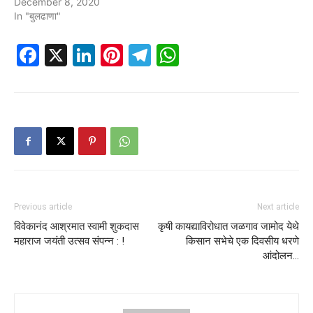
December 8, 2020
In "बुलढाणा"
Facebook
X
LinkedIn
Pinterest
Telegram
WhatsApp
Previous article
Next article
विवेकानंद आश्रमात स्वामी शुकदास
कृषी कायद्याविरोधात जळगाव जामोद येथे
महाराज जयंती उत्सव संपन्न : !
किसान सभेचे एक दिवसीय धरणे
आंदोलन…