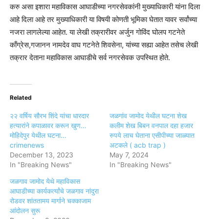
करु असा इशारा महाविकास आघाडीच्या नगरसेवकांनी मुख्याधिकारी यांना दिला
आहे दिला आहे तर मुख्याधिकारी या विषयी कोणती भूमिका घेतात यावर सर्वांच्या
नजरा लागलेल्या आहेत. या लेखी तक्रारीवर अर्जुन गोविंद घोलप गटनेते
काँग्रेस,गजानन नामदेव वाघ गटनेते शिवसेना, यांच्या सह्या आहेत तसेच लेखी
तक्रार देताना महाविकास आघाडीचे सर्व नगरसेवक उपस्थित होते.
Related
२२ वर्षिय सौरभ शिंदे यांचा धारदार
जळगांव जामोद येथील घटना शेख
हत्यारांने कपाळावर करून खुण…
कलीम शेख बिबन वनपाल दहा हजार
मोहिदेपुर येथील घटना…
रुपये लाच घेताना एसीपीच्या जाळ्यात
crimenews
अटकले ( acb trap )
December 13, 2023
May 7, 2024
In "Breaking News"
In "Breaking News"
जळगाव जामोद येथे महाविकास
आघाडीच्या कार्यकर्त्‍यांचे जळगाव नांदुरा
रोडवर शांततामय मार्गाने चक्काजाम
आंदोलन सुरू