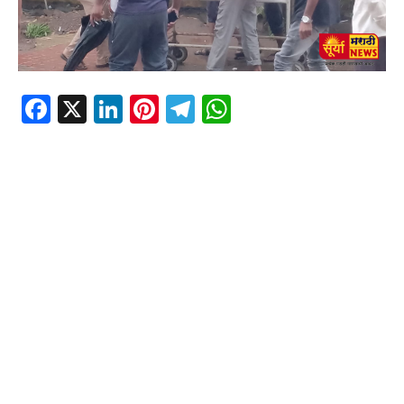
Facebook
X
LinkedIn
Pinterest
Telegram
WhatsApp