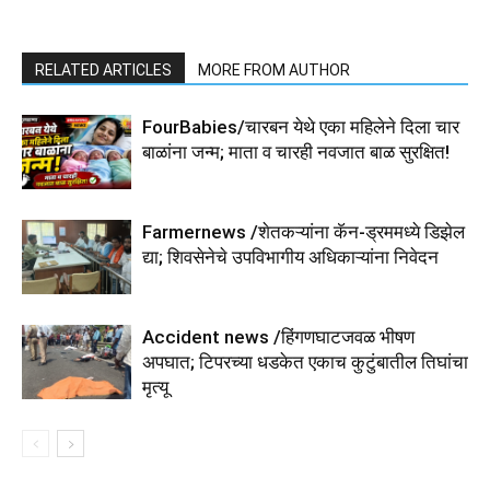
RELATED ARTICLES
MORE FROM AUTHOR
FourBabies/चारबन येथे एका महिलेने दिला चार
बाळांना जन्म; माता व चारही नवजात बाळ सुरक्षित!
Farmernews /शेतकऱ्यांना कॅन-ड्रममध्ये डिझेल
द्या; शिवसेनेचे उपविभागीय अधिकाऱ्यांना निवेदन
Accident news /हिंगणघाटजवळ भीषण
अपघात; टिपरच्या धडकेत एकाच कुटुंबातील तिघांचा
मृत्यू