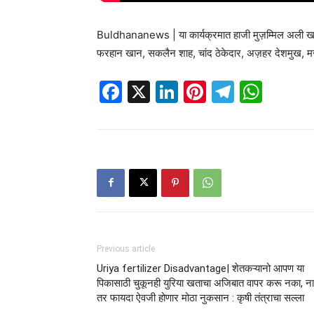
Buldhananews |
या कार्यक्रमात हाजी मुज़म्मिल अली
फरहान खान, सकलैन शाह, चांद ठेकेदार, अज़हर देशमुख, मज
Facebook
X
LinkedIn
Pinterest
Telegr
Wha
Previous article
Uriya fertilizer Disadvantage| शेतकऱ्यानो आपण या
पिकासाठी चुकूनही युरिया खताचा अजिबात वापर करू नका, ना
तर फायदा ऐवजी होणार मोठा नुकसान : कृषी तंत्राचा सल्ला