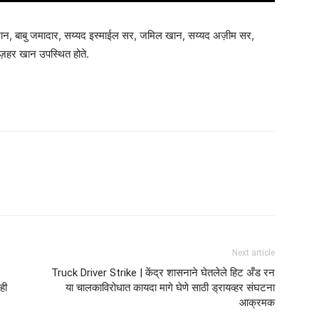
 खान, बाबु जमादार, सय्यद इस्माईल सर, जमिल खान, सय्यद अज़ीम सर,
़हर खान उपस्थित होते.
am
tsApp
Next article
Truck Driver Strike | केंद्र शासनाने घेतलेले हिट अँड रन
ही
या चालकाविरोधात कायदा मागे घेणे साठी ड्रायव्हर संघटना
आक्रमक