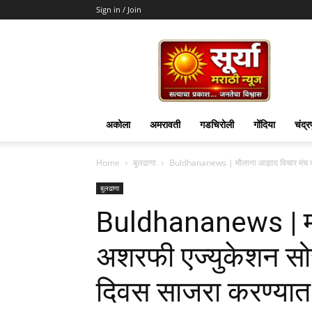
Sign in / Join
Surya
Marathi
News
अकोला
अमरावती
गडचिरोली
गोंदिया
चंद्र
Home
बुलढाणा
Buldhananews | मौलाना आझाद विचार मंच व अ
बुलढाणा
Buldhananews | मौ
अशरफी एज्युकेशन सोस
दिवस साजरा करण्या