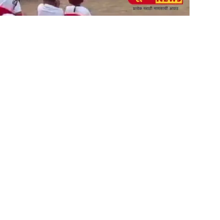
am
tsApp