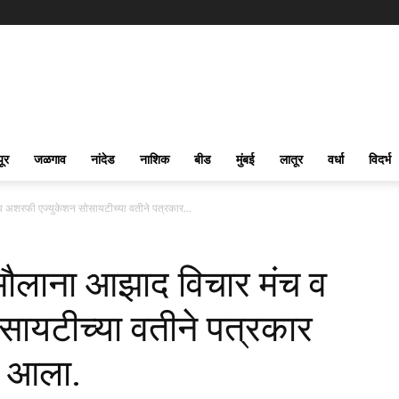
पूर
जळगाव
नांदेड
नाशिक
बीड
मुंबई
लातूर
वर्धा
विदर्भ
शरफी एज्युकेशन सोसायटीच्या वतीने पत्रकार...
लाना आझाद विचार मंच व
ायटीच्या वतीने पत्रकार
त आला.