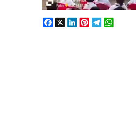
Facebook
X
LinkedIn
Pinterest
Telegr
Wha