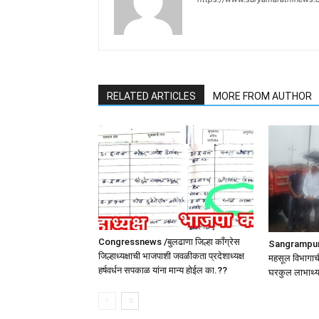
RELATED ARTICLES
MORE FROM AUTHOR
Congressnews /बुलढाणा जिल्हा कॉंग्रेस
SangrampurNe
जिल्हाध्यक्षाची भाजपाशी जवळीकता प्रदेशाध्यक्ष
महसूल विभागाची
हर्षवर्धन सपकाळ यांना मान्य होईल का.??
घरकुल लाभार्थ्