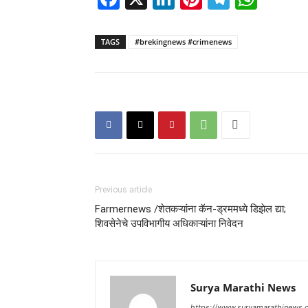
TAGS
#brekingnews #crimenews
Previous article
Farmernews /शेतकऱ्यांना कॅन-ड्रममध्ये डिझेल द्या;
शिवसेनेचे उपविभागीय अधिकाऱ्यांना निवेदन
Surya Marathi News
https://www.suryamarathinews.