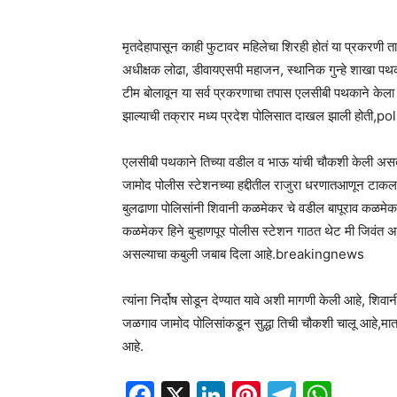
मृतदेहापासून काही फुटावर महिलेचा शिरही होतं या प्रकरणी ता
अधीक्षक लोढा, डीवायएसपी महाजन, स्थानिक गुन्हे शाखा पथक
टीम बोलावून या सर्व प्रकरणाचा तपास एलसीबी पथकाने केला 
झाल्याची तक्रार मध्य प्रदेश पोलिसात दाखल झाली होती,
एलसीबी पथकाने तिच्या वडील व भाऊ यांची चौकशी केली असता 
जामोद पोलीस स्टेशनच्या हद्दीतील राजुरा धरणातआणून टाकला 
बुलढाणा पोलिसांनी शिवानी कळमेकर चे वडील बापूराव कळमेकर
कळमेकर हिने बुऱ्हाणपूर पोलीस स्टेशन गाठत थेट मी जिवंत असून 
असल्याचा कबुली जबाब दिला आहे.breakingnews
त्यांना निर्दोष सोडून देण्यात यावे अशी मागणी केली आहे, 
जळगाव जामोद पोलिसांकडून सुद्धा तिची चौकशी चालू आहे,मात्
आहे.
Facebook
X
LinkedIn
Pinterest
Telegr
Wha