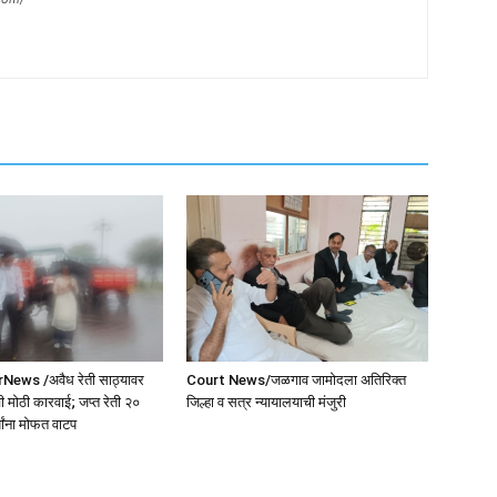
ws /अवैध रेती साठ्यावर
Court News/जळगाव जामोदला अतिरिक्त
 मोठी कारवाई; जप्त रेती २०
जिल्हा व सत्र न्यायालयाची मंजुरी
यांना मोफत वाटप