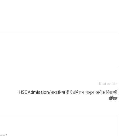
Next article
HSCAdmission/बारावीच्या री ऍडमिशन पासून अनेक विद्यार्थी
वंचित
com/