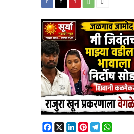
Facebook
X
LinkedIn
Pinterest
Telegr
Wha