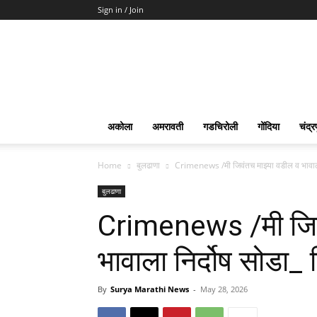
Sign in / Join
Surya
Marathi
News
अकोला
अमरावती
गडचिरोली
गोंदिया
चंद्र
Home
बुलढाणा
Crimenews /मी जिवंतच माझ्या वडील व भावाल
बुलढाणा
Crimenews /मी जिव
भावाला निर्दोष सोडा
By
Surya Marathi News
-
May 28, 2026