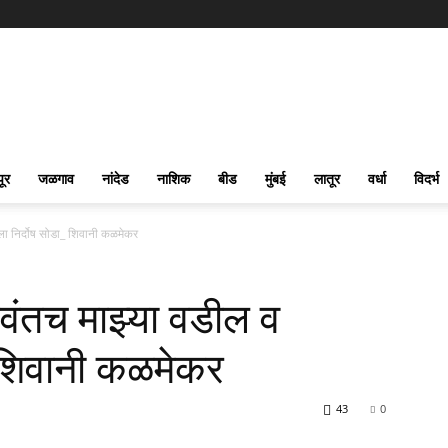
पूर
जळगाव
नांदेड
नाशिक
बीड
मुंबई
लातूर
वर्धा
विदर्भ
ा निर्दोष सोडा_ शिवानी कळमेकर
ंतच माझ्या वडील व
_ शिवानी कळमेकर
43
0