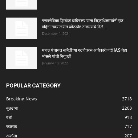
ग्रामसेविका प्रियंका बाविस्कर यांना जिल्हाधिकाऱ्यांनी एक
महिना न्यायालयीन कोठडीत टाकण्याचे दिले...
December 1, 2021
यावल पंचायत समितीच्या गटविकास अधिकारी पदी IAS नेहा
भोसले यांची नियुक्ती
January 18, 2022
POPULAR CATEGORY
Breaking News
3718
बुलढाणा
2208
वर्धा
918
जळगाव
717
अकोला
207