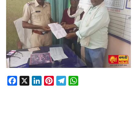
Facebook
X
LinkedIn
Pinterest
Telegram
WhatsApp