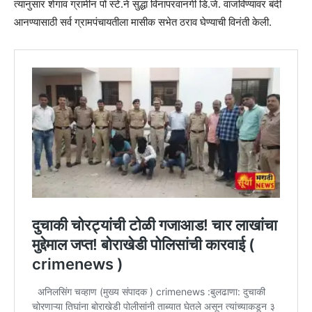
त्यानुसार शेगाव ग्रामीन पों स्टे.ने सुद्धा विनापरवानगी डि.जे. वाजविण्यावर बंदी
आनण्यासाठी सर्व ग्रामपंचायतीला मासीक सभेत ठराव घेण्याची विनंती केली.