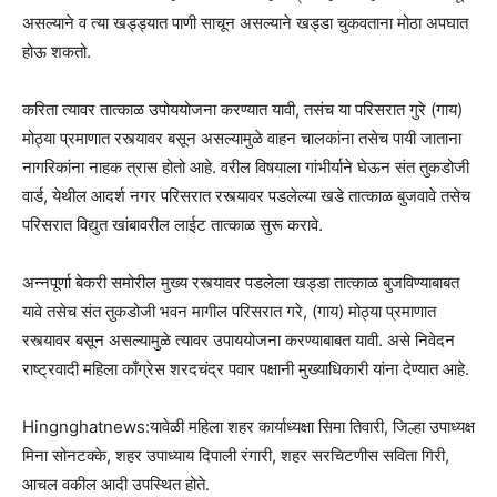
असल्याने व त्या खड्ड्यात पाणी साचून असल्याने खड्डा चुकवताना मोठा अपघात
होऊ शकतो.
करिता त्यावर तात्काळ उपोययोजना करण्यात यावी, तसंच या परिसरात गुरे (गाय)
मोठ्या प्रमाणात रस्त्यावर बसून असल्यामुळे वाहन चालकांना तसेच पायी जाताना
नागरिकांना नाहक त्रास होतो आहे. वरील विषयाला गांभीर्याने घेऊन संत तुकडोजी
वार्ड, येथील आदर्श नगर परिसरात रस्त्यावर पडलेल्या खडे तात्काळ बुजवावे तसेच
परिसरात विद्युत खांबावरील लाईट तात्काळ सुरू करावे.
अन्नपूर्णा बेकरी समोरील मुख्य रस्त्यावर पडलेला खड्डा तात्काळ बुजविण्याबाबत
यावे तसेच संत तुकडोजी भवन मागील परिसरात गरे, (गाय) मोठ्या प्रमाणात
रस्त्यावर बसून असल्यामुळे त्यावर उपाययोजना करण्याबाबत यावी. असे निवेदन
राष्ट्रवादी महिला काँग्रेस शरदचंद्र पवार पक्षानी मुख्याधिकारी यांना देण्यात आहे.
Hingnghatnews:यावेळी महिला शहर कार्याध्यक्षा सिमा तिवारी, जिल्हा उपाध्यक्ष
मिना सोनटक्के, शहर उपाध्याय दिपाली रंगारी, शहर सरचिटणीस सविता गिरी,
आचल वकील आदी उपस्थित होते.