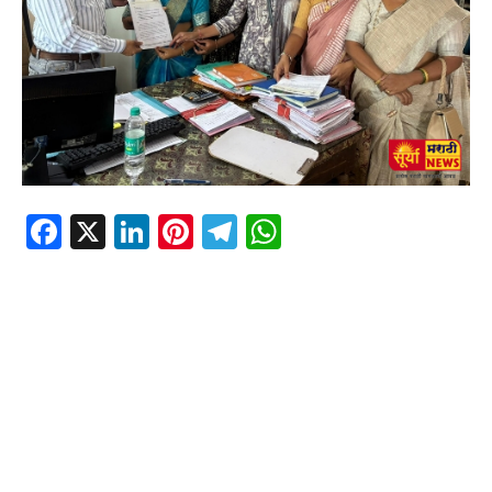
Facebook
X
LinkedIn
Pinterest
Telegram
WhatsApp