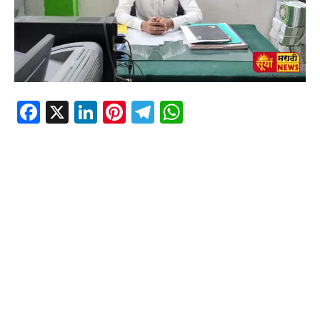
Facebook
X
LinkedIn
Pinterest
Telegram
WhatsApp