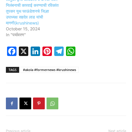
निलंबनाची कारवाई करण्याची रविकांत
तुपकर युथ फाऊंडेशनचे जिल्हा
उपाध्यक्ष सहदेव लाड यांची
मागणी(krushinews)
October 15, 2024
In "पर्यावरण"
Facebook
X
LinkedIn
Pinterest
Telegram
WhatsApp
TAGS
#akola #formernews #krushinews
Previous article
Next article