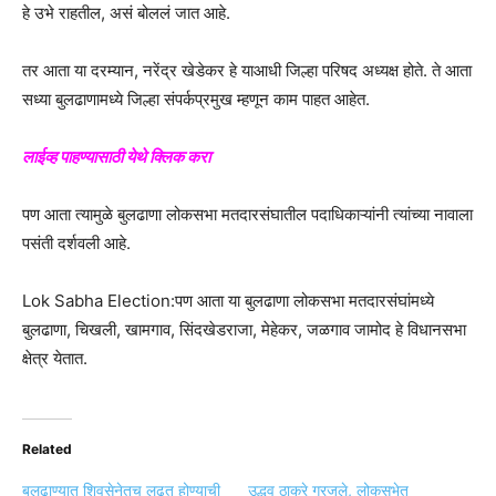
हे उभे राहतील, असं बोललं जात आहे.
तर आता या दरम्यान, नरेंद्र खेडेकर हे याआधी जिल्हा परिषद अध्यक्ष होते. ते आता
सध्या बुलढाणामध्ये जिल्हा संपर्कप्रमुख म्हणून काम पाहत आहेत.
लाईव्ह पाहण्यासाठी येथे क्लिक करा
पण आता त्यामुळे बुलढाणा लोकसभा मतदारसंघातील पदाधिकाऱ्यांनी त्यांच्या नावाला
पसंती दर्शवली आहे.
Lok Sabha Election:पण आता या बुलढाणा लोकसभा मतदारसंघांमध्ये
बुलढाणा, चिखली, खामगाव, सिंदखेडराजा, मेहेकर, जळगाव जामोद हे विधानसभा
क्षेत्र येतात.
Related
बुलढाण्यात शिवसेनेतच लढत होण्याची
उद्धव ठाकरे गरजले, लोकसभेत