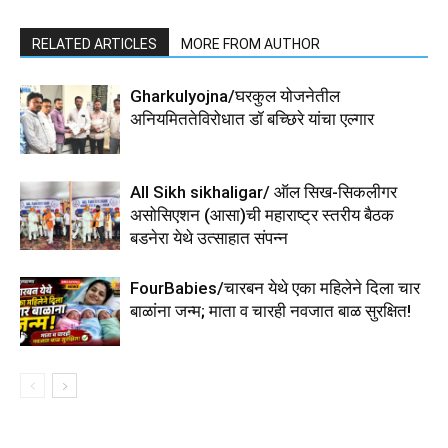
RELATED ARTICLES
MORE FROM AUTHOR
Gharkulyojna/घरकुल योजनेतील
अनियमिततेविरोधात डॉ बच्छिरे यांचा एल्गार
All Sikh sikhaligar/ ऑल सिख-सिकलीगर
असोसिएशन (आसा)ची महाराष्ट्र स्तरीय बैठक
बडनेरा येथे उत्साहात संपन्न
FourBabies/चारबन येथे एका महिलेने दिला चार
बाळांना जन्म; माता व चारही नवजात बाळ सुरक्षित!