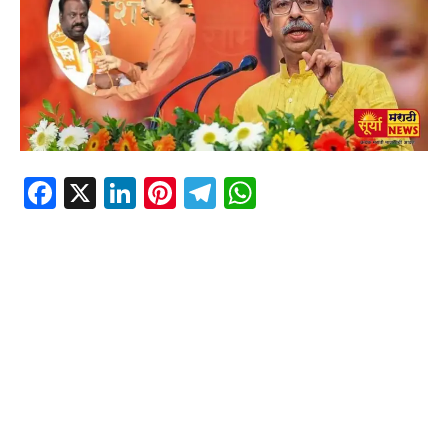
Facebook
X
LinkedIn
Pinterest
Telegram
WhatsApp