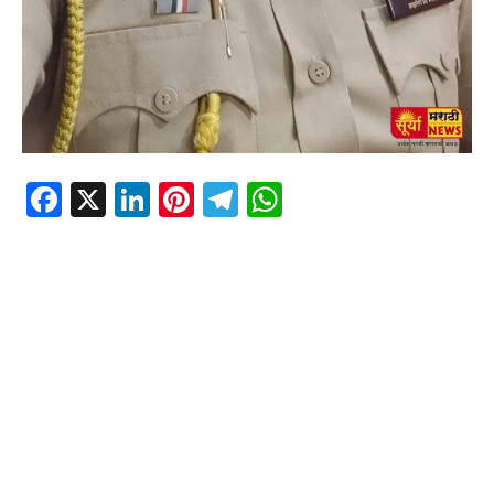
Facebook
X
LinkedIn
Pinterest
Telegram
WhatsApp