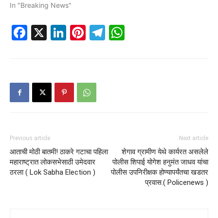
In "Breaking News"
Facebook
X
LinkedIn
Pinterest
Telegram
WhatsApp
Previous article
Next article
आताची मोठी बातमी! ठाकरे गटाचा पहिला
शेगाव ग्रामीण येथे कार्यरत असलेले
महाराष्ट्रात लोकसभेसाठी उमेदवार
पोलीस शिपाई योगेश हनुमंत जाधव यांचा
ठरला ( Lok Sabha Election )
पोलीस उपनिरीक्षक होण्यापर्यंतचा खडतर
प्रवास.( Policenews )