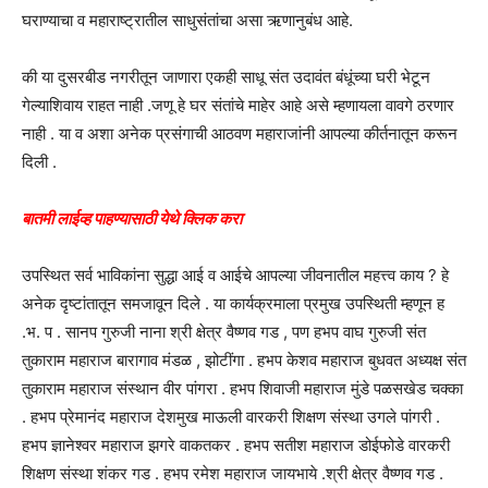
घराण्याचा व महाराष्ट्रातील साधुसंतांचा असा ऋणानुबंध आहे.
की या दुसरबीड नगरीतून जाणारा एकही साधू संत उदावंत बंधूंच्या घरी भेटून
गेल्याशिवाय राहत नाही .जणू हे घर संतांचे माहेर आहे असे म्हणायला वावगे ठरणार
नाही . या व अशा अनेक प्रसंगाची आठवण महाराजांनी आपल्या कीर्तनातून करून
दिली .
बातमी लाईव्ह पाहण्यासाठी येथे क्लिक करा
उपस्थित सर्व भाविकांना सुद्धा आई व आईचे आपल्या जीवनातील महत्त्व काय ? हे
अनेक दृष्टांतातून समजावून दिले . या कार्यक्रमाला प्रमुख उपस्थिती म्हणून ह
.भ. प . सानप गुरुजी नाना श्री क्षेत्र वैष्णव गड , पण हभप वाघ गुरुजी संत
तुकाराम महाराज बारागाव मंडळ , झोटींगा . हभप केशव महाराज बुधवत अध्यक्ष संत
तुकाराम महाराज संस्थान वीर पांगरा . हभप शिवाजी महाराज मुंडे पळसखेड चक्का
. हभप प्रेमानंद महाराज देशमुख माऊली वारकरी शिक्षण संस्था उगले पांगरी .
हभप ज्ञानेश्वर महाराज झगरे वाकतकर . हभप सतीश महाराज डोईफोडे वारकरी
शिक्षण संस्था शंकर गड . हभप रमेश महाराज जायभाये .श्री क्षेत्र वैष्णव गड .