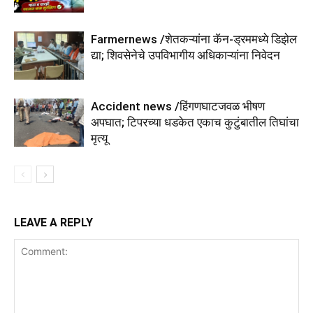
Farmernews /शेतकऱ्यांना कॅन-ड्रममध्ये डिझेल
द्या; शिवसेनेचे उपविभागीय अधिकाऱ्यांना निवेदन
Accident news /हिंगणघाटजवळ भीषण
अपघात; टिपरच्या धडकेत एकाच कुटुंबातील तिघांचा
मृत्यू
LEAVE A REPLY