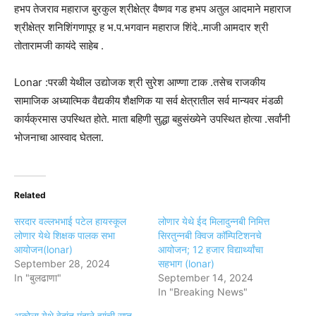
हभप तेजराव महाराज बुरकुल श्रीक्षेत्र वैष्णव गड हभप अतुल आदमाने महाराज
श्रीक्षेत्र शनिशिंगणापूर ह भ.प.भगवान महाराज शिंदे..माजी आमदार श्री
तोतारामजी कायंदे साहेब .
Lonar :परळी येथील उद्योजक श्री सुरेश आण्णा टाक .तसेच राजकीय
सामाजिक अध्यात्मिक वैद्यकीय शैक्षणिक या सर्व क्षेत्रातील सर्व मान्यवर मंडळी
कार्यक्रमास उपस्थित होते. माता बहिणी सुद्धा बहुसंख्येने उपस्थित होत्या .सर्वांनी
भोजनाचा आस्वाद घेतला.
Related
सरदार वल्लभभाई पटेल हायस्कूल
लोणार येथे ईद मिलादुन्नबी निमित्त
लोणार येथे शिक्षक पालक सभा
सिरतुन्नबी क्विज कॉम्पिटिशनचे
आयोजन(lonar)
आयोजन; 12 हजार विद्यार्थ्यांचा
September 28, 2024
सहभाग (lonar)
In "बुलढाणा"
September 14, 2024
In "Breaking News"
अकोला येथे वेदांत मुंदाने ह्यांची सप्त