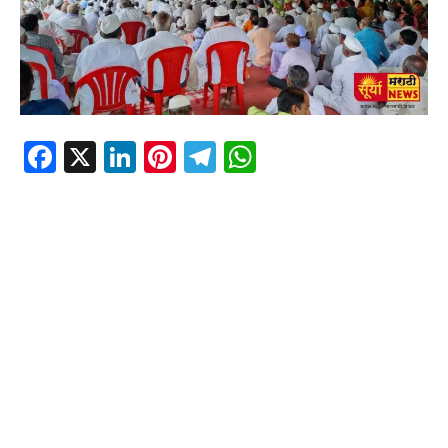
Facebook
X
LinkedIn
Pinterest
Telegram
WhatsApp