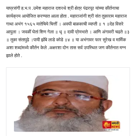
याप्रसंगी ह.भ.प .उमेश महाराज दशरथे श्री क्षेत्र पंढरपूर यांच्या कीर्तनाचा
कार्यक्रम आयोजित करण्यात आला होता . महाराजांनी श्री संत तुकाराम महाराज
गाथा अभंग १५६५ मातेचिये चित्तीं । अवघी बाळकाची व्याप्ती ॥ १ ॥देह विसरे
आपुला । जवळीं घेतां शिण गेला ॥ धृ ॥ दावी प्रेमभाते । आणि अंगावरी चढते ॥३
॥ तुका संतापुढे ।पायी झोंबे लाडे कोडे ॥४ ॥ या अभंगावर फार सुरेख व मार्मिक
अशा शब्दांमध्ये कीर्तन केले .अक्षरशा दोन तास सर्व उपस्थित जण कीर्तनात मग्न
झाले होते .