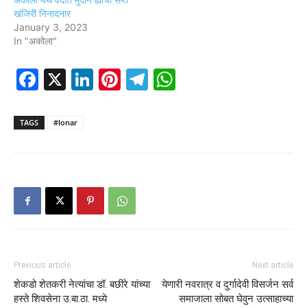
खंजिरी निनादनार
January 3, 2023
In "अकोला"
Facebook
X
LinkedIn
Pinterest
Telegram
WhatsApp
TAGS
#lonar
Previous article
Next article
शेकडो शेतकरी नेत्यांचा डॉ. बछीरे यांच्या
येणारी नवरात्र व दुर्गादेवी विसर्जन सर्व
हस्ते शिवसेना उ.बा.ठा. मध्ये
समाजाला सोबत घेवुन उत्साहाच्या