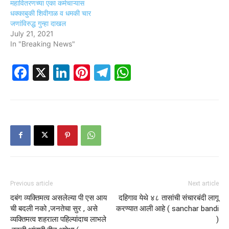
महावितरणच्या एका कर्मचाऱ्यास
धक्काबुकी शिवीगाळ व धमकी चार
जणांविरुद्ध गुन्हा दाखल
July 21, 2021
In "Breaking News"
Facebook
X
LinkedIn
Pinterest
Telegram
WhatsApp
Previous article
Next article
दबंग व्यक्तिमत्व असलेल्या पी एस आय
दहिगाव येथे ४८ तासांची संचारबंदी लागू
ची बदली नको ,जनतेचा सुर , असे
करण्यात आली आहे ( sanchar bandi
व्यक्तिमत्व शहराला पहिल्यांदाच लाभले
)