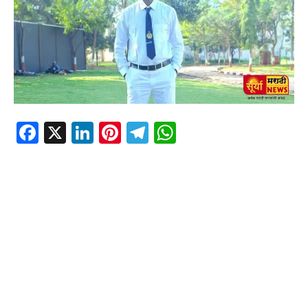
Facebook
X
LinkedIn
Pinterest
Telegram
WhatsApp