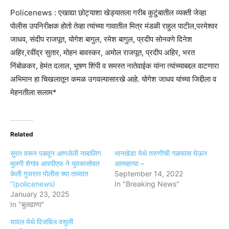
Policenews : एखाद्या छोट्याशा खेड्यातला गरीब कुटुंबातील व्यक्ती जेव्हा
पोलीस उपनिरीक्षक होतो तेव्हा त्यांच्या गावातील मित्र मंडळी राहुल पाटील,परमेश्वर
जाधव, संदीप राजपूत, योगेश बागुल, रमेश बागुल, प्रदीप सोनवणे दिनेश
अहिर,रवींद्र सुतार, मोहन बावस्कर, अमोल राजपूत, प्रदीप अहिर, भरत
निंबोळकर, हेमंत दलाल, भूषण शिंपी व समस्त नातेवाईक यांना त्यांच्याबद्दल वाटणारा
अभिमान हा चिखलातून कमळ उगवल्यासारखे आहे. योगेश जाधव यांच्या जिद्दीला व
मेहनतीला सलाम*
Related
सुरत वरून पळवून आणलेली नाबालिग
भानखेडा येथे तरुणीची गळफास घेऊन
मुलगी शेगांव आरपीएफ ने युवकासोबत
आत्महत्या –
केली गुजरात पोलीस च्या ताब्यात
September 14, 2022
“(policenews)
In "Breaking News"
January 23, 2025
In "बुलढाणा"
यावल येथे विजबिल वसुली