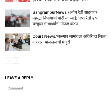
SangrampurNews /अवैध रेती साठ्यावर
महसूल विभागाची मोठी कारवाई; जप्त रेती २०
घरकुल लाभार्थ्यांना मोफत वाटप
Court News/जळगाव जामोदला अतिरिक्त जिल्हा
व सत्र न्यायालयाची मंजुरी
LEAVE A REPLY