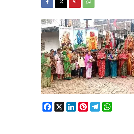
Facebook
X
LinkedIn
Pinterest
Telegr
Wha