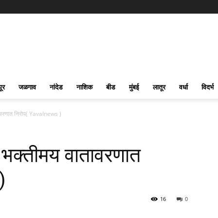
पूर
जळगाव
नांदेड
नाशिक
बीड
मुंबई
लातूर
वर्धा
विदर्भ
ातावरणात निरोप( Yavalnews )
ा भक्तीमय वातावरणात
)
16
0