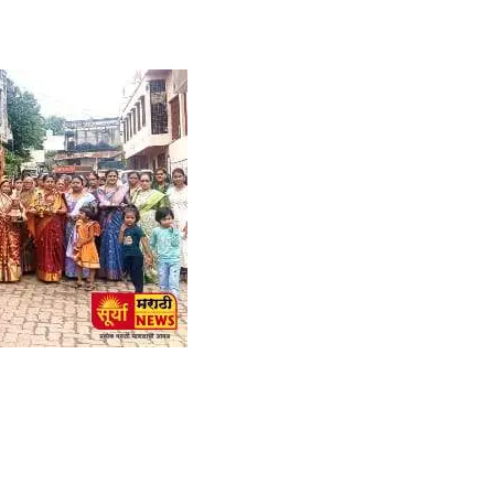
am
tsApp