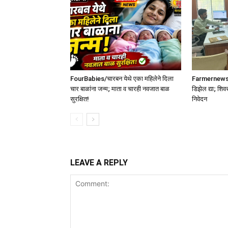
FourBabies/चारबन येथे एका महिलेने दिला
Farmernews /श
चार बाळांना जन्म; माता व चारही नवजात बाळ
डिझेल द्या; शिव
सुरक्षित!
निवेदन
LEAVE A REPLY