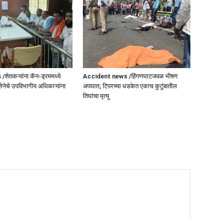
ेतकऱ्यांना कॅन-ड्रममध्ये
Accident news /हिंगणघाटजवळ भीषण
सेनेचे उपविभागीय अधिकाऱ्यांना
अपघात; टिपरच्या धडकेत एकाच कुटुंबातील
तिघांचा मृत्यू