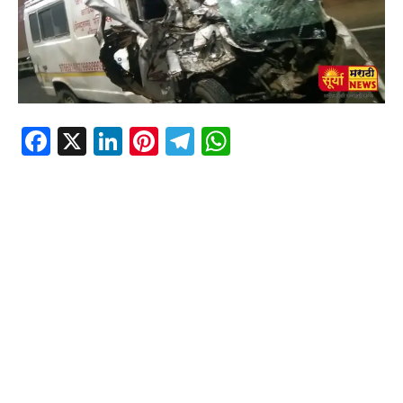
Facebook
X
LinkedIn
Pinterest
Telegram
WhatsApp