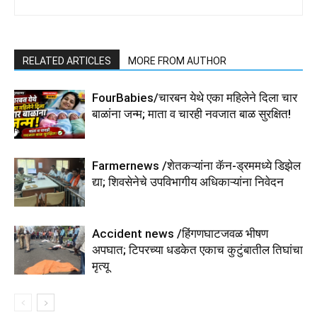
RELATED ARTICLES
MORE FROM AUTHOR
FourBabies/चारबन येथे एका महिलेने दिला चार
बाळांना जन्म; माता व चारही नवजात बाळ सुरक्षित!
Farmernews /शेतकऱ्यांना कॅन-ड्रममध्ये डिझेल
द्या; शिवसेनेचे उपविभागीय अधिकाऱ्यांना निवेदन
Accident news /हिंगणघाटजवळ भीषण
अपघात; टिपरच्या धडकेत एकाच कुटुंबातील तिघांचा
मृत्यू