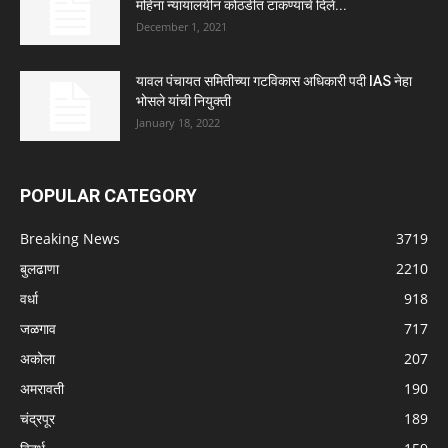
महिना न्यायालयीन कोठडीत टाकण्याचे दिले...
December 1, 2021
यावल पंचायत समितीच्या गटविकास अधिकारी पदी IAS नेहा
भोसले यांची नियुक्ती
January 18, 2022
POPULAR CATEGORY
Breaking News
3719
बुलढाणा
2210
वर्धा
918
जळगाव
717
अकोला
207
अमरावती
190
चंद्रपूर
189