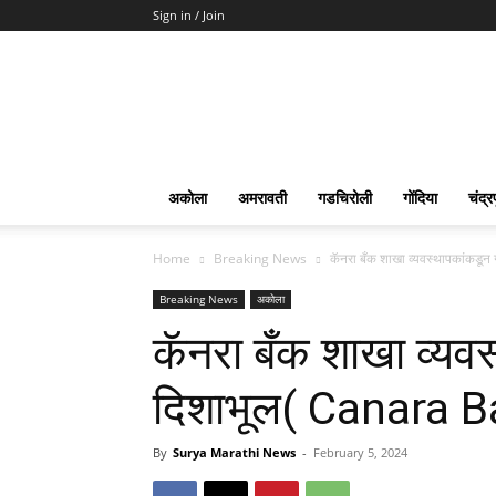
Sign in / Join
Surya
Marathi
News
अकोला
अमरावती
गडचिरोली
गोंदिया
चंद्र
Home
Breaking News
कॅनरा बँक शाखा व्यवस्थापकांकड
Breaking News
अकोला
कॅनरा बँक शाखा व्यवस
दिशाभूल( Canara 
By
Surya Marathi News
-
February 5, 2024