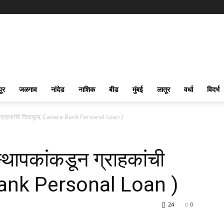
पूर
जळगाव
नांदेड
नाशिक
बीड
मुंबई
लातूर
वर्धा
विदर्भ
ून ग्राहकांची दिशाभूल( Canara Bank Personal Loan )
्थापकांकडून ग्राहकांची
Bank Personal Loan )
24
0