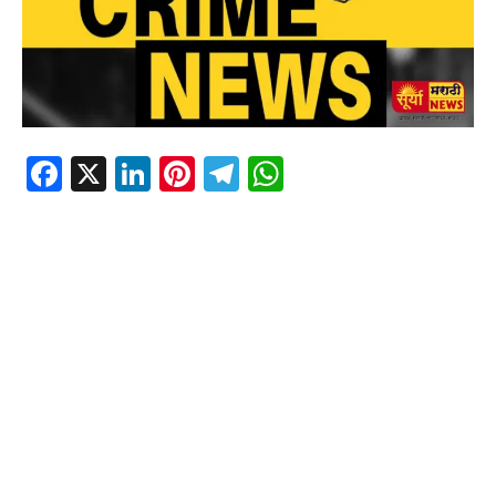
Facebook
X
LinkedIn
Pinterest
Telegram
WhatsApp