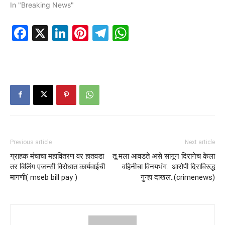
In "Breaking News"
Facebook
X
LinkedIn
Pinterest
Telegram
WhatsApp
Previous article
Next article
ग्राहक मंचाचा महावितरण वर हातवडा
तू मला आवडते असे सांगून दिरानेच केला
तर बिलिंग एजन्सी विरोधात कार्यवाईची
वहिनीचा विनयभंग.. आरोपी दिराविरुद्ध
मागणी( mseb bill pay )
गुन्हा दाखल..(crimenews)