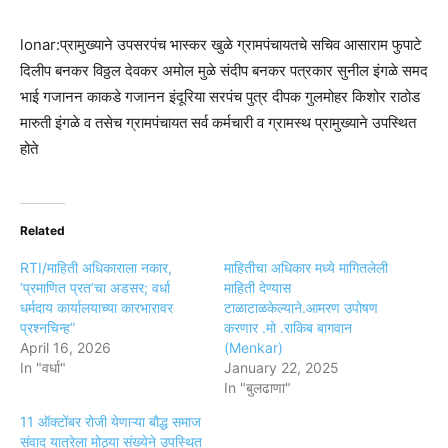
lonar:प्रामुख्याने उपसरपंच भास्कर खुळे ग्रामपंचायतचे सचिव आसाराम फुपाटे
दिलीप बनकर विठ्ठल देवकर अमोल मुळे संदीप बनकर पत्रकार सुनील इंगळे समद
भाई गजानन काकडे गजानन इंदूरिया सरपंच पुत्र दीपक गुलमोहर किशोर राठोड
मारुती इंगळे व तसेच ग्रामपंचायत सर्व कर्मचारी व ग्रामस्थ प्रामुख्याने उपस्थित
होते
Related
RTI/माहिती अधिकाराला नकार,
माहितीचा अधिकार मध्ये मागितलेली
‘प्रमाणित प्रत’चा अडसर; वर्धा
माहिती देण्यास
धर्मदाय कार्यालयाच्या कारभारावर
टाळाटाळकेल्याने.आमरण उपोषण
प्रश्नचिन्ह”
करणार .मो .राकिब बागवान
April 16, 2026
(Menkar)
In "वर्धा"
January 22, 2025
In "बुलढाणा"
11 ऑक्टोंबर रोजी येणाऱ्या बौद्ध समाज
संवाद यात्रेला मोठ्या संख्येने उपस्थित