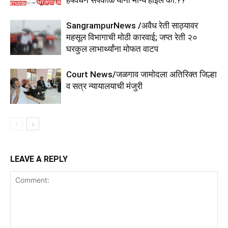
हर्षवर्धन सपकाळ यांना मान्य होईल का.??
SangrampurNews /अवैध रेती साठ्यावर
महसूल विभागाची मोठी कारवाई; जप्त रेती २०
घरकुल लाभार्थ्यांना मोफत वाटप
Court News/जळगाव जामोदला अतिरिक्त जिल्हा
व सत्र न्यायालयाची मंजुरी
LEAVE A REPLY