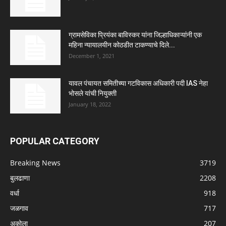
ग्रामसेविका प्रियंका बाविस्कर यांना जिल्हाधिकाऱ्यांनी एक
महिना न्यायालयीन कोठडीत टाकण्याचे दिले...
December 1, 2021
यावल पंचायत समितीच्या गटविकास अधिकारी पदी IAS नेहा
भोसले यांची नियुक्ती
January 18, 2022
POPULAR CATEGORY
Breaking News
3719
बुलढाणा
2208
वर्धा
918
जळगाव
717
अकोला
207