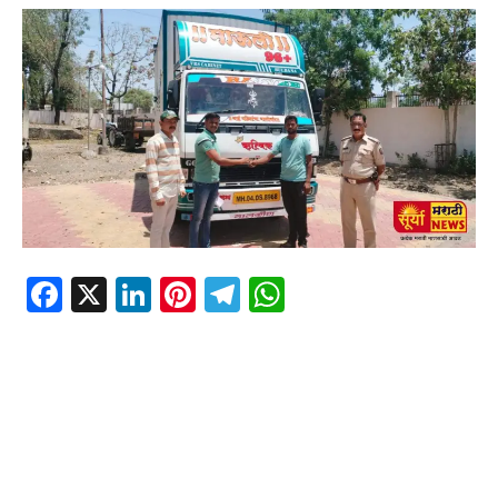
Facebook
X
LinkedIn
Pinterest
Telegram
WhatsApp