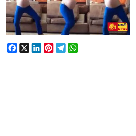
Facebook
X
LinkedIn
Pinterest
Telegram
WhatsApp