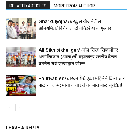
RELATED ARTICLES
MORE FROM AUTHOR
Gharkulyojna/घरकुल योजनेतील
अनियमिततेविरोधात डॉ बच्छिरे यांचा एल्गार
All Sikh sikhaligar/ ऑल सिख-सिकलीगर
असोसिएशन (आसा)ची महाराष्ट्र स्तरीय बैठक
बडनेरा येथे उत्साहात संपन्न
FourBabies/चारबन येथे एका महिलेने दिला चार
बाळांना जन्म; माता व चारही नवजात बाळ सुरक्षित!
LEAVE A REPLY