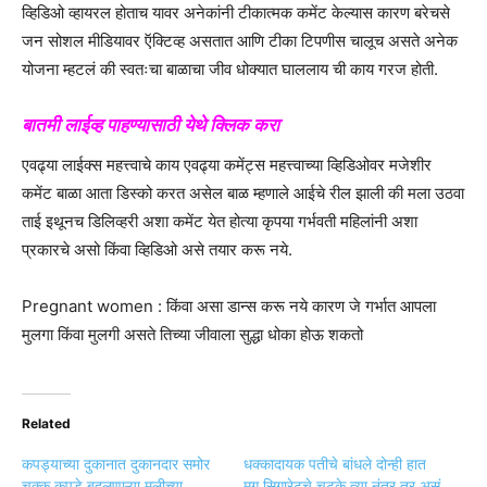
व्हिडिओ व्हायरल होताच यावर अनेकांनी टीकात्मक कमेंट केल्यास कारण बरेचसे
जन सोशल मीडियावर ऍक्टिव्ह असतात आणि टीका टिपणीस चालूच असते अनेक
योजना म्हटलं की स्वतःचा बाळाचा जीव धोक्यात घाललाय ची काय गरज होती.
बातमी लाईव्ह पाहण्यासाठी येथे क्लिक करा
एवढ्या लाईक्स महत्त्वाचे काय एवढ्या कमेंट्स महत्त्वाच्या व्हिडिओवर मजेशीर
कमेंट बाळा आता डिस्को करत असेल बाळ म्हणाले आईचे रील झाली की मला उठवा
ताई इथूनच डिलिव्हरी अशा कमेंट येत होत्या कृपया गर्भवती महिलांनी अशा
प्रकारचे असो किंवा व्हिडिओ असे तयार करू नये.
Pregnant women : किंवा असा डान्स करू नये कारण जे गर्भात आपला
मुलगा किंवा मुलगी असते तिच्या जीवाला सुद्धा धोका होऊ शकतो
Related
कपड्याच्या दुकानात दुकानदार समोर
धक्कादायक पतीचे बांधले दोन्ही हात
चक्क कपडे बदलणाऱ्या मुलीच्या
मग सिगारेटचे चटके त्या नंतर तर असं