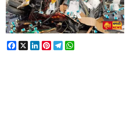
Facebook
X
LinkedIn
Pinterest
Telegram
WhatsApp