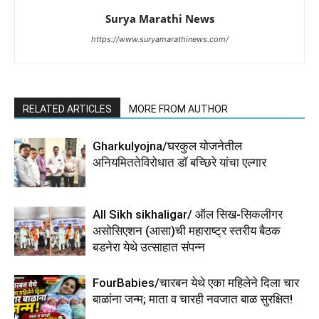
Surya Marathi News
https://www.suryamarathinews.com/
RELATED ARTICLES
MORE FROM AUTHOR
Gharkulyojna/घरकुल योजनेतील
अनियमिततेविरोधात डॉ बच्छिरे यांचा एल्गार
All Sikh sikhaligar/ ऑल सिख-सिकलीगर
असोसिएशन (आसा)ची महाराष्ट्र स्तरीय बैठक
बडनेरा येथे उत्साहात संपन्न
FourBabies/चारबन येथे एका महिलेने दिला चार
बाळांना जन्म; माता व चारही नवजात बाळ सुरक्षित!