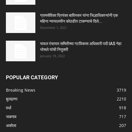
ग्रामसेविका प्रियंका बाविस्कर यांना जिल्हाधिकाऱ्यांनी एक
महिना न्यायालयीन कोठडीत टाकण्याचे दिले...
December 1, 2021
यावल पंचायत समितीच्या गटविकास अधिकारी पदी IAS नेहा
भोसले यांची नियुक्ती
January 18, 2022
POPULAR CATEGORY
Breaking News
3719
बुलढाणा
2210
वर्धा
918
जळगाव
717
अकोला
207