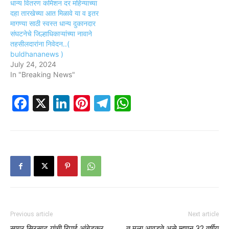
धान्य वितरण कमिशन दर महिन्याच्या
दहा तारखेच्या आत मिळावे या व इतर
मागण्या साठी स्वस्त धान्य दुकानदार
संघटनेचे जिल्हाधिकाऱ्यांच्या नावाने
तहसीलदारांना निवेदन..(
buldhananews )
July 24, 2024
In "Breaking News"
Facebook
X
LinkedIn
Pinterest
Telegram
WhatsApp
Previous article
Next article
सागर सिरसाट यांची रिपाई आंबेडकर
तू मला आवडते असे म्हणून 32 वर्षीय