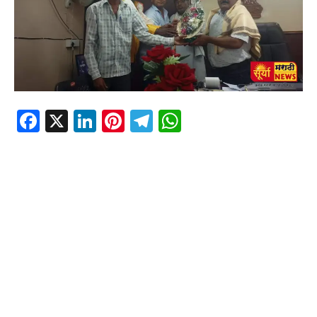
Facebook
X
LinkedIn
Pinterest
Telegram
WhatsApp