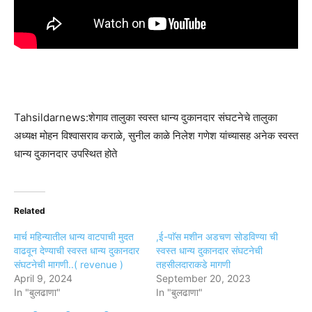
Tahsildarnews:शेगाव तालुका स्वस्त धान्य दुकानदार संघटनेचे तालुका
अध्यक्ष मोहन विश्वासराव कराळे, सुनील काळे निलेश गणेश यांच्यासह अनेक स्वस्त
धान्य दुकानदार उपस्थित होते
Related
मार्च महिन्यातील धान्य वाटपाची मुदत
,ई-पाॅस मशीन अडचण सोडविण्या ची
वाढवून देण्याची स्वस्त धान्य दुकानदार
स्वस्त धान्य दुकानदार संघटनेची
संघटनेची मागणी..( revenue )
तहसीलदाराकडे मागणी
April 9, 2024
September 20, 2023
In "बुलढाणा"
In "बुलढाणा"