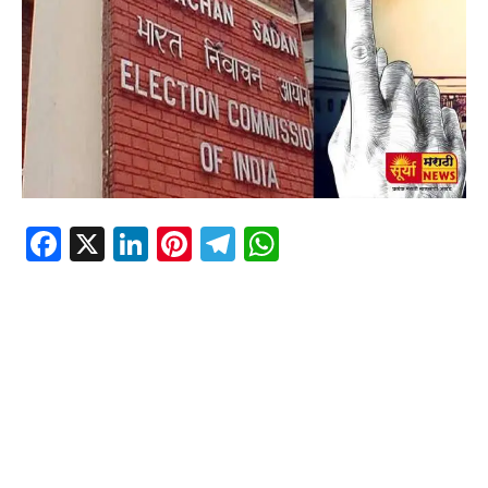
Facebook
X
LinkedIn
Pinterest
Telegram
WhatsApp