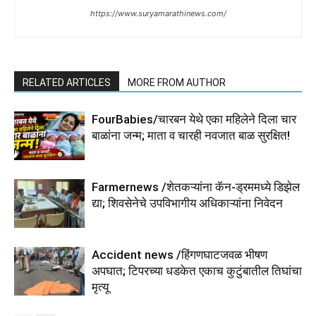
https://www.suryamarathinews.com/
RELATED ARTICLES
MORE FROM AUTHOR
FourBabies/चारबन येथे एका महिलेने दिला चार
बाळांना जन्म; माता व चारही नवजात बाळ सुरक्षित!
Farmernews /शेतकऱ्यांना कॅन-ड्रममध्ये डिझेल
द्या; शिवसेनेचे उपविभागीय अधिकाऱ्यांना निवेदन
Accident news /हिंगणघाटजवळ भीषण
अपघात; टिपरच्या धडकेत एकाच कुटुंबातील तिघांचा
मृत्यू