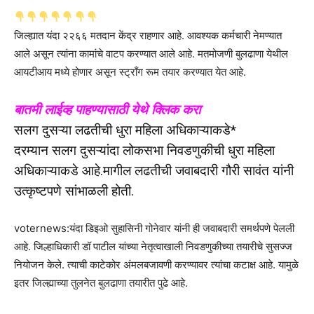
जिल्ह्यात यंदा २२६६ मतदान केंद्र राहणार आहे. आवश्यक कर्मचारी नेमण्यात
आले असून त्यांना कामांचे वाटप करण्यात आले आहे. मतमोजणी बुलढाणा येथील
आयटीआय मध्ये होणार असून स्ट्रॉंग रूम तयार करण्यात येत आहे.
बातमी लाईव्ह पाहण्यासाठी येथे क्लिक करा
सलग दुसऱ्या लढतीची धुरा महिला अधिकाऱ्याकडे*
दरम्यान सलग दुसऱ्यांदा लोकसभा निवडणुकीची धुरा महिला
अधिकाऱ्याकडे आहे.मागील लढतीची जवाबदारी गौरी सावंत यांनी
उत्कृष्टपणे सांभाळली होती.
voternews:यंदा डिइओ सुहासिनी गोनेवार यांनी ही जवाबदारी समर्थपणे पेलली
आहे. जिल्हाधिकारी डॉ पाटील यांच्या नेतृत्वाखाली निवडणुकीच्या तयारीचे सुसज्ज
नियोजन केले. त्याची काटेकोर अंमलबजावणी करण्यावर त्यांचा कटाक्ष आहे. यामुळे
इतर जिल्ह्याच्या तुलनेत बुलढाणा तयारीत पुढे आहे.