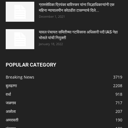
ग्रामसेविका प्रियंका बाविस्कर यांना जिल्हाधिकाऱ्यांनी एक
महिना न्यायालयीन कोठडीत टाकण्याचे दिले...
December 1, 2021
यावल पंचायत समितीच्या गटविकास अधिकारी पदी IAS नेहा
भोसले यांची नियुक्ती
January 18, 2022
POPULAR CATEGORY
Breaking News
3719
बुलढाणा
2208
वर्धा
918
जळगाव
717
अकोला
207
अमरावती
190