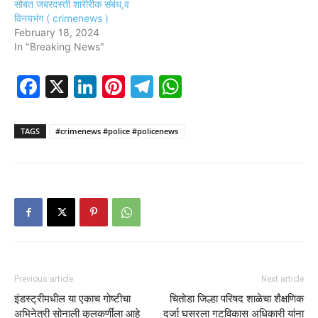
सोबत जबरदस्ती शारीरीक संबंध,व
विनयभंग ( crimenews )
February 18, 2024
In "Breaking News"
Facebook
X
LinkedIn
Pinterest
Telegram
WhatsApp
TAGS
#crimenews #police #policenews
Previous article
Next article
इंडस्ट्रीमधील या एकाच गोष्टीचा
चितोडा जिल्हा परिषद शाळेचा शैक्षणिक
अभिनेत्री सोनाली कुलकर्णीला आहे
दर्जा घसरला गटविकास अधिकारी यांना