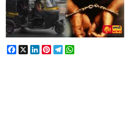
Facebook
X
LinkedIn
Pinterest
Telegram
WhatsApp