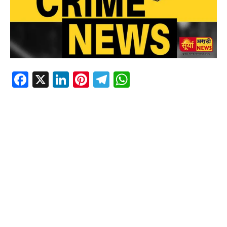
Facebook
X
LinkedIn
Pinterest
Telegram
WhatsApp