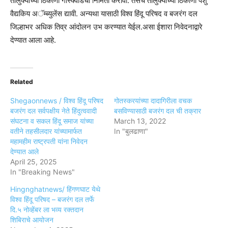
तालुक्याच्या ठिकाणी गोस्क्वॉडची निर्मिती करावी. तसेच तालुक्याच्या ठिकाणी पशु
वैद्यकिय अॅम्ब्युलेंस द्यावी. अन्यथा यासाठी विश्व हिंदू परिषद व बजरंग दल
जिल्हाभर अधिक तिव्र आंदोलन उभ करण्यात येईल.असा ईशारा निवेदनाद्वारे
देण्यात आला आहे.
Related
Shegaonnews / विश्व हिंदू परिषद
गोतस्करयांच्या दादागिरीला वचक
बजरंग दल सर्वपक्षीय नेते हिंदुत्ववादी
बसविण्यासाठी बजरंग दल ची तक्रार
संघटना व सकल हिंदू समाज यांच्या
March 13, 2022
वतीने तहसीलदार यांच्यामार्फत
In "बुलढाणा"
महामहीम राष्ट्रपती यांना निवेदन
देण्यात आले
April 25, 2025
In "Breaking News"
Hingnghatnews/ हिंगणघाट येथे
विश्व हिंदू परिषद – बजरंग दल तर्फे
दि.५ नोव्हेंबर ला भव्य रक्तदान
शिबिराचे आयोजन