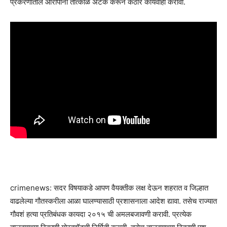
प्रकरणातील आरोपींना तात्काळ अटक करून कठोर कार्यवाही करावी.
crimenews: सदर विषयाकडे आपण वैयक्तीक लक्ष देऊन शहरात व जिल्हात
वाढलेल्या गौतस्करीला आळा घालण्यासाठी प्रशासनाला आदेश द्यावा. तसेच राज्यात
गौवशं हत्या प्रतिबंधक कायदा २०१५ ची अमलबजावणी करावी. प्रत्येक