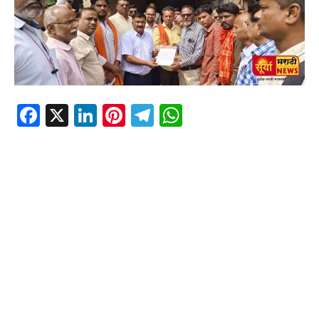
Facebook
X
LinkedIn
Pinterest
Telegram
WhatsApp